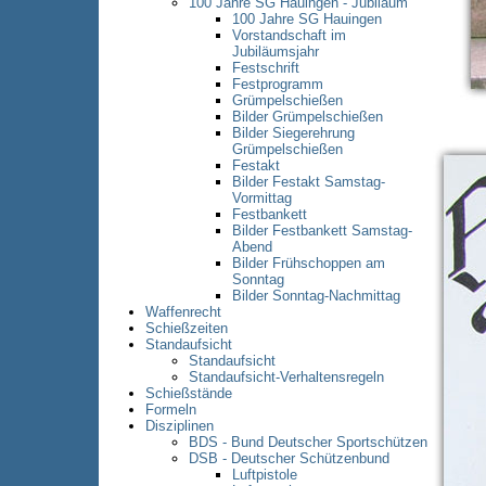
100 Jahre SG Hauingen - Jubiläum
100 Jahre SG Hauingen
Vorstandschaft im
Jubiläumsjahr
Festschrift
Festprogramm
Grümpelschießen
Bilder Grümpelschießen
Bilder Siegerehrung
Grümpelschießen
Festakt
Bilder Festakt Samstag-
Vormittag
Festbankett
Bilder Festbankett Samstag-
Abend
Bilder Frühschoppen am
Sonntag
Bilder Sonntag-Nachmittag
Waffenrecht
Schießzeiten
Standaufsicht
Standaufsicht
Standaufsicht-Verhaltensregeln
Schießstände
Formeln
Disziplinen
BDS - Bund Deutscher Sportschützen
DSB - Deutscher Schützenbund
Luftpistole