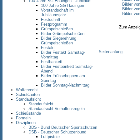
100 Jahre SG Hauingen - Jubiläum
Bilder vo
100 Jahre SG Hauingen
Bilder v
Vorstandschaft im
Bilder v
Jubiläumsjahr
Festschrift
Festprogramm
Zum Anzeig
Grümpelschießen
Bilder Grümpelschießen
Bilder Siegerehrung
Grümpelschießen
Festakt
Seitenanfang
Bilder Festakt Samstag-
Vormittag
Festbankett
Bilder Festbankett Samstag-
Abend
Bilder Frühschoppen am
Sonntag
Bilder Sonntag-Nachmittag
Waffenrecht
Schießzeiten
Standaufsicht
Standaufsicht
Standaufsicht-Verhaltensregeln
Schießstände
Formeln
Disziplinen
BDS - Bund Deutscher Sportschützen
DSB - Deutscher Schützenbund
Luftpistole