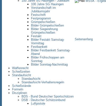
100 Jahre SG Hauingen - Jubiläum
MSSK - Ergebn
100 Jahre SG Hauingen
Vorstandschaft im
Jubiläumsjahr
Festschrift
Festprogramm
Grümpelschießen
Bilder Grümpelschießen
Bilder Siegerehrung
Grümpelschießen
Festakt
Seitenanfang
Bilder Festakt Samstag-
Vormittag
Festbankett
Bilder Festbankett Samstag-
Abend
Bilder Frühschoppen am
Sonntag
Bilder Sonntag-Nachmittag
Waffenrecht
Schießzeiten
Standaufsicht
Standaufsicht
Standaufsicht-Verhaltensregeln
Schießstände
Formeln
Disziplinen
BDS - Bund Deutscher Sportschützen
DSB - Deutscher Schützenbund
Luftpistole