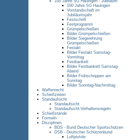
100 Jahre SG Hauingen - Jubiläum
100 Jahre SG Hauingen
Vorstandschaft im
Jubiläumsjahr
Festschrift
Festprogramm
Grümpelschießen
Bilder Grümpelschießen
Bilder Siegerehrung
Grümpelschießen
Festakt
Bilder Festakt Samstag-
Vormittag
Festbankett
Bilder Festbankett Samstag-
Abend
Bilder Frühschoppen am
Sonntag
Bilder Sonntag-Nachmittag
Waffenrecht
Schießzeiten
Standaufsicht
Standaufsicht
Standaufsicht-Verhaltensregeln
Schießstände
Formeln
Disziplinen
BDS - Bund Deutscher Sportschützen
DSB - Deutscher Schützenbund
Luftpistole