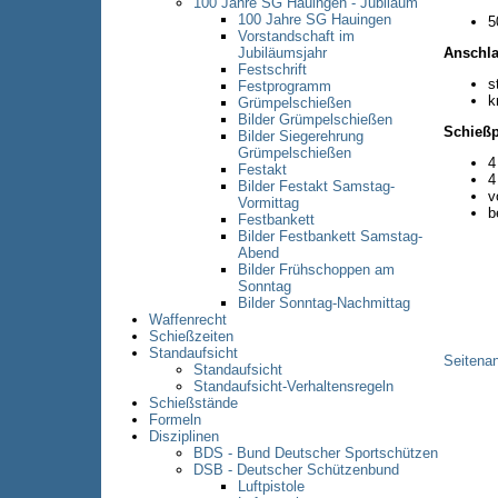
100 Jahre SG Hauingen - Jubiläum
100 Jahre SG Hauingen
5
Vorstandschaft im
Anschla
Jubiläumsjahr
Festschrift
s
Festprogramm
k
Grümpelschießen
Bilder Grümpelschießen
Schieß
Bilder Siegerehrung
Grümpelschießen
4
Festakt
4
Bilder Festakt Samstag-
v
Vormittag
b
Festbankett
Bilder Festbankett Samstag-
Abend
Bilder Frühschoppen am
Sonntag
Bilder Sonntag-Nachmittag
Waffenrecht
Schießzeiten
Standaufsicht
Seitena
Standaufsicht
Standaufsicht-Verhaltensregeln
Schießstände
Formeln
Disziplinen
BDS - Bund Deutscher Sportschützen
DSB - Deutscher Schützenbund
Luftpistole