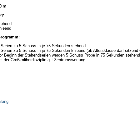
0 m
g:
tehend
nieend
programm:
 Serien zu 5 Schuss in je 75 Sekunden stehend
 Serien zu 5 Schuss in je 75 Sekunden knieend (ab Altersklasse darf sitzen
or Beginn der Stehendserien werden 5 Schuss Probe in 75 Sekunden stehen
ei der Großkaliberdisziplin gilt Zentrumswertung
nfang