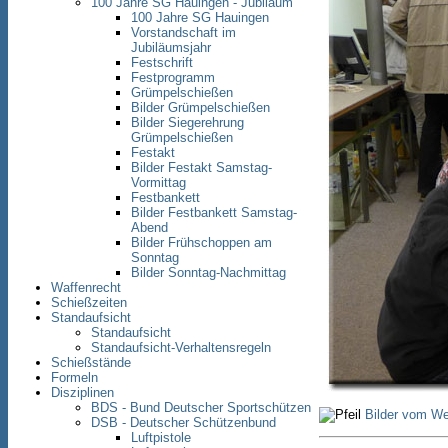
100 Jahre SG Hauingen - Jubiläum
100 Jahre SG Hauingen
Vorstandschaft im
Jubiläumsjahr
Festschrift
Festprogramm
Grümpelschießen
Bilder Grümpelschießen
Bilder Siegerehrung
Grümpelschießen
Festakt
Bilder Festakt Samstag-
Vormittag
Festbankett
Bilder Festbankett Samstag-
Abend
Bilder Frühschoppen am
Sonntag
Bilder Sonntag-Nachmittag
Waffenrecht
Schießzeiten
Standaufsicht
Standaufsicht
Standaufsicht-Verhaltensregeln
Schießstände
Formeln
Disziplinen
BDS - Bund Deutscher Sportschützen
Bilder vom We
DSB - Deutscher Schützenbund
Luftpistole