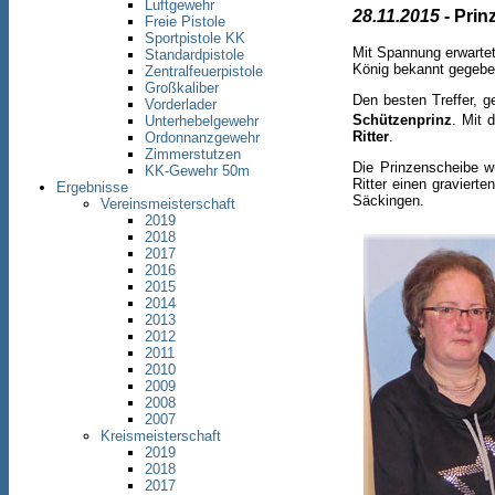
Luftgewehr
28.11.2015
- Prin
Freie Pistole
Sportpistole KK
Mit Spannung erwartet
Standardpistole
König bekannt gegebe
Zentralfeuerpistole
Großkaliber
Den besten Treffer, 
Vorderlader
Schützenprinz
. Mit 
Unterhebelgewehr
Ritter
.
Ordonnanzgewehr
Zimmerstutzen
Die Prinzenscheibe 
KK-Gewehr 50m
Ritter einen graviert
Ergebnisse
Säckingen.
Vereinsmeisterschaft
2019
2018
2017
2016
2015
2014
2013
2012
2011
2010
2009
2008
2007
Kreismeisterschaft
2019
2018
2017