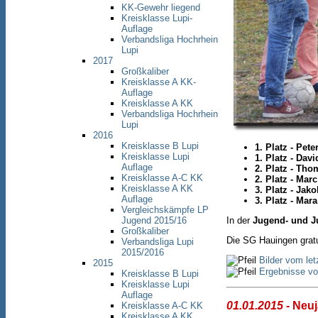
KK-Gewehr liegend
Kreisklasse Lupi-
Auflage
Verbandsliga Hochrhein
Lupi
2017
Großkaliber
Kreisklasse A KK-
Auflage
Kreisklasse A KK
Verbandsliga Hochrhein
Lupi
2016
Kreisklasse B Lupi
1. Platz - Pet
Kreisklasse Lupi
1. Platz - Dav
Auflage
2. Platz - Th
Kreisklasse A-C KK
2. Platz - Mar
Kreisklasse A KK
3. Platz - Jak
Auflage
3. Platz - Mar
Vergleichskämpfe LP
In der
Jugend- und J
Jugend 2015/16
Großkaliber
Die SG Hauingen gratu
Verbandsliga Lupi
2015/2016
Bilder vom le
2015
Ergebnisse vo
Kreisklasse B Lupi
Kreisklasse Lupi
Auflage
01.01.2015
- Neu
Kreisklasse A-C KK
Kreisklasse A KK