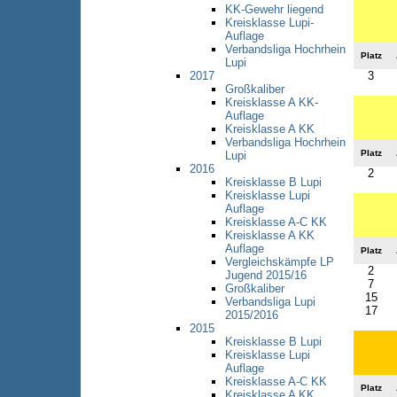
KK-Gewehr liegend
Kreisklasse Lupi-
Auflage
Verbandsliga Hochrhein
Platz
Lupi
3
2017
Großkaliber
Kreisklasse A KK-
Auflage
Kreisklasse A KK
Verbandsliga Hochrhein
Platz
Lupi
2016
2
Kreisklasse B Lupi
Kreisklasse Lupi
Auflage
Kreisklasse A-C KK
Kreisklasse A KK
Auflage
Platz
Vergleichskämpfe LP
2
Jugend 2015/16
7
Großkaliber
15
Verbandsliga Lupi
17
2015/2016
2015
Kreisklasse B Lupi
Kreisklasse Lupi
Auflage
Kreisklasse A-C KK
Platz
Kreisklasse A KK