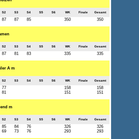
S2
S3
S4
S5
S6
WK
Finale
Gesamt
87
87
85
350
350
Damen
S2
S3
S4
S5
S6
WK
Finale
Gesamt
87
81
83
335
335
üler A m
S2
S3
S4
S5
S6
WK
Finale
Gesamt
77
158
158
81
151
151
ugend m
S2
S3
S4
S5
S6
WK
Finale
Gesamt
85
84
76
326
326
69
73
76
293
293