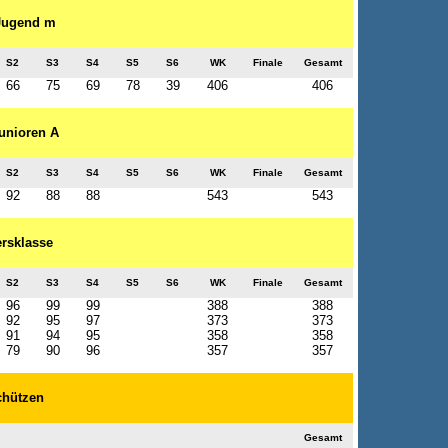
 Jugend m
S2
S3
S4
S5
S6
WK
Finale
Gesamt
66
75
69
78
39
406
406
Junioren A
S2
S3
S4
S5
S6
WK
Finale
Gesamt
92
88
88
543
543
ersklasse
S2
S3
S4
S5
S6
WK
Finale
Gesamt
96
99
99
388
388
92
95
97
373
373
91
94
95
358
358
79
90
96
357
357
chützen
Gesamt