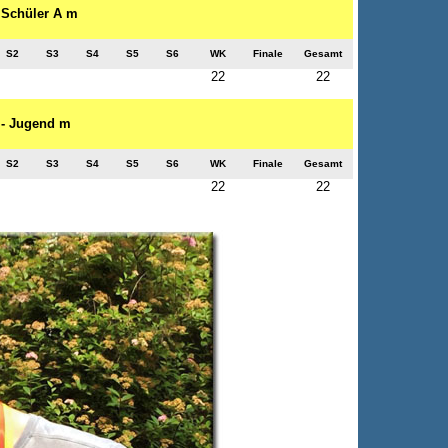
- Schüler A m
S2
S3
S4
S5
S6
WK
Finale
Gesamt
22
22
e - Jugend m
S2
S3
S4
S5
S6
WK
Finale
Gesamt
22
22