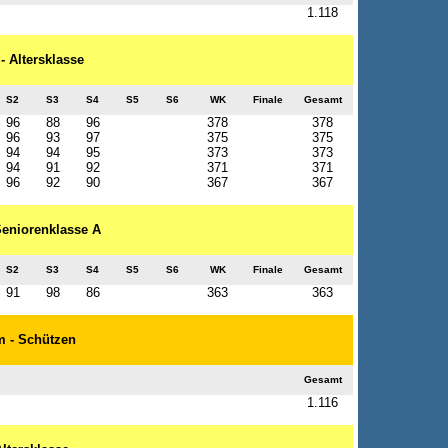
1.118
- Altersklasse
S2
S3
S4
S5
S6
WK
Finale
Gesamt
96
88
96
378
378
96
93
97
375
375
94
94
95
373
373
94
91
92
371
371
96
92
90
367
367
Seniorenklasse A
S2
S3
S4
S5
S6
WK
Finale
Gesamt
91
98
86
363
363
m - Schützen
Gesamt
1.116