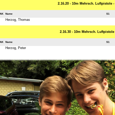
2.16.20 - 10m Mehrsch. Luftpistole 
AK
Name
S1
Herzog, Thomas
2.16.30 - 10m Mehrsch. Luftpistol
AK
Name
S1
Herzog, Peter