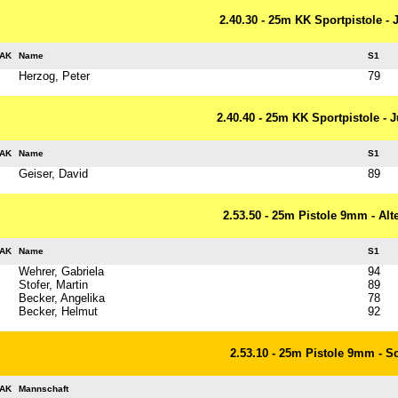
2.40.30 - 25m KK Sportpistole -
AK
Name
S1
Herzog, Peter
79
2.40.40 - 25m KK Sportpistole - 
AK
Name
S1
Geiser, David
89
2.53.50 - 25m Pistole 9mm - Alt
AK
Name
S1
Wehrer, Gabriela
94
Stofer, Martin
89
Becker, Angelika
78
Becker, Helmut
92
2.53.10 - 25m Pistole 9mm - S
AK
Mannschaft