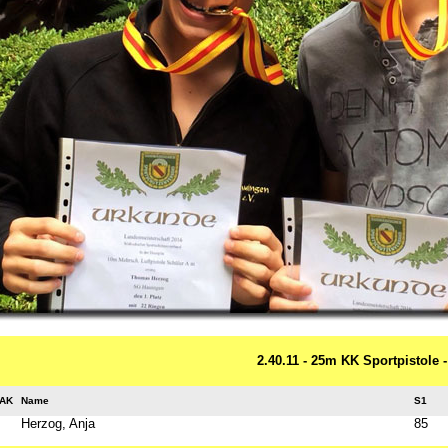
2.40.11 - 25m KK Sportpistole
AK
Name
S1
Herzog, Anja
85