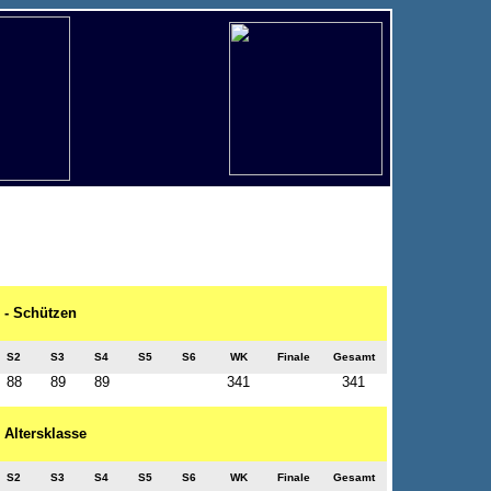
. - Schützen
S2
S3
S4
S5
S6
WK
Finale
Gesamt
88
89
89
341
341
- Altersklasse
S2
S3
S4
S5
S6
WK
Finale
Gesamt