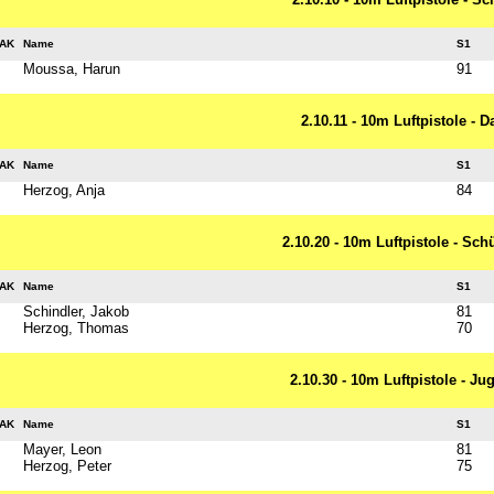
AK
Name
S1
Moussa, Harun
91
2.10.11 - 10m Luftpistole - 
AK
Name
S1
Herzog, Anja
84
2.10.20 - 10m Luftpistole - Sch
AK
Name
S1
Schindler, Jakob
81
Herzog, Thomas
70
2.10.30 - 10m Luftpistole - J
AK
Name
S1
Mayer, Leon
81
Herzog, Peter
75