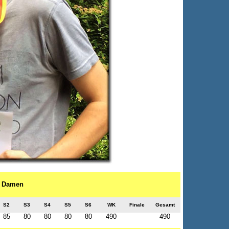
 - Damen
S2
S3
S4
S5
S6
WK
Finale
Gesamt
85
80
80
80
80
490
490