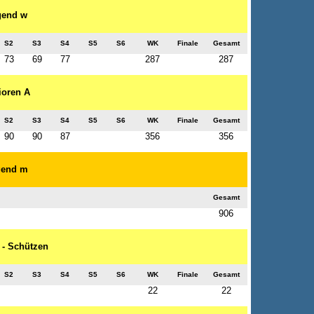
ugend w
S2
S3
S4
S5
S6
WK
Finale
Gesamt
73
69
77
287
287
nioren A
S2
S3
S4
S5
S6
WK
Finale
Gesamt
90
90
87
356
356
ugend m
Gesamt
906
 - Schützen
S2
S3
S4
S5
S6
WK
Finale
Gesamt
22
22