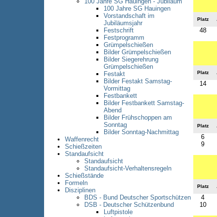
100 Jahre SG Hauingen - Jubiläum
100 Jahre SG Hauingen
Vorstandschaft im
Platz
Jubiläumsjahr
48
Festschrift
Festprogramm
Grümpelschießen
Bilder Grümpelschießen
Bilder Siegerehrung
Grümpelschießen
Platz
Festakt
Bilder Festakt Samstag-
14
Vormittag
Festbankett
Bilder Festbankett Samstag-
Abend
Bilder Frühschoppen am
Sonntag
Platz
Bilder Sonntag-Nachmittag
6
Waffenrecht
9
Schießzeiten
Standaufsicht
Standaufsicht
Standaufsicht-Verhaltensregeln
Schießstände
Formeln
Platz
Disziplinen
4
BDS - Bund Deutscher Sportschützen
10
DSB - Deutscher Schützenbund
Luftpistole