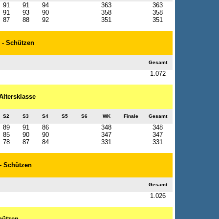
91
91
94
363
363
91
93
90
358
358
87
88
92
351
351
. - Schützen
Gesamt
1.072
 Altersklasse
S2
S3
S4
S5
S6
WK
Finale
Gesamt
89
91
86
348
348
85
90
90
347
347
78
87
84
331
331
 - Schützen
Gesamt
1.026
chützen