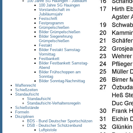
100 Jahre SG Hauingen - Jubiläum
100 Jahre SG Hauingen
Vorstandschaft im
Jubiläumsjahr
Festschrift
Festprogramm
Grümpelschießen
Bilder Grümpelschießen
Bilder Siegerehrung
Grümpelschießen
Festakt
Bilder Festakt Samstag-
Vormittag
Festbankett
Bilder Festbankett Samstag-
Abend
Bilder Frühschoppen am
Sonntag
Bilder Sonntag-Nachmittag
Waffenrecht
Schießzeiten
Standaufsicht
Standaufsicht
Standaufsicht-Verhaltensregeln
Schießstände
Formeln
Disziplinen
BDS - Bund Deutscher Sportschützen
DSB - Deutscher Schützenbund
Luftpistole