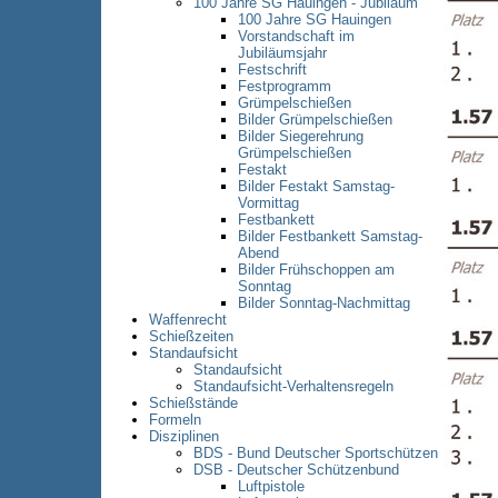
100 Jahre SG Hauingen - Jubiläum
100 Jahre SG Hauingen
Vorstandschaft im
Jubiläumsjahr
Festschrift
Festprogramm
Grümpelschießen
Bilder Grümpelschießen
Bilder Siegerehrung
Grümpelschießen
Festakt
Bilder Festakt Samstag-
Vormittag
Festbankett
Bilder Festbankett Samstag-
Abend
Bilder Frühschoppen am
Sonntag
Bilder Sonntag-Nachmittag
Waffenrecht
Schießzeiten
Standaufsicht
Standaufsicht
Standaufsicht-Verhaltensregeln
Schießstände
Formeln
Disziplinen
BDS - Bund Deutscher Sportschützen
DSB - Deutscher Schützenbund
Luftpistole