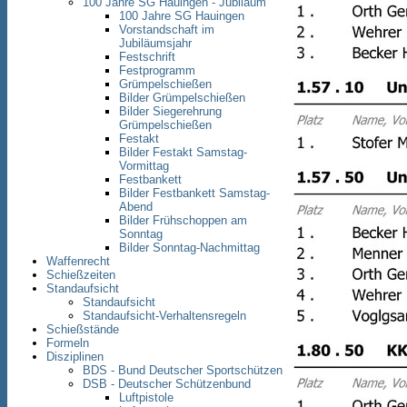
100 Jahre SG Hauingen - Jubiläum
100 Jahre SG Hauingen
Vorstandschaft im
Jubiläumsjahr
Festschrift
Festprogramm
Grümpelschießen
Bilder Grümpelschießen
Bilder Siegerehrung
Grümpelschießen
Festakt
Bilder Festakt Samstag-
Vormittag
Festbankett
Bilder Festbankett Samstag-
Abend
Bilder Frühschoppen am
Sonntag
Bilder Sonntag-Nachmittag
Waffenrecht
Schießzeiten
Standaufsicht
Standaufsicht
Standaufsicht-Verhaltensregeln
Schießstände
Formeln
Disziplinen
BDS - Bund Deutscher Sportschützen
DSB - Deutscher Schützenbund
Luftpistole