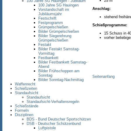
25 m
100 Jahre SG Hauingen - Jubiläum
100 Jahre SG Hauingen
Anschlag:
Vorstandschaft im
Jubiläumsjahr
stehend freihän
Festschrift
Festprogramm
Schießprogramme:
Grümpelschießen
Bilder Grümpelschießen
15 Schuss in 4
Bilder Siegerehrung
vorher beliebig
Grümpelschießen
Festakt
Bilder Festakt Samstag-
Vormittag
Festbankett
Bilder Festbankett Samstag-
Abend
Bilder Frühschoppen am
Sonntag
Seitenanfang
Bilder Sonntag-Nachmittag
Waffenrecht
Schießzeiten
Standaufsicht
Standaufsicht
Standaufsicht-Verhaltensregeln
Schießstände
Formeln
Disziplinen
BDS - Bund Deutscher Sportschützen
DSB - Deutscher Schützenbund
Luftpistole