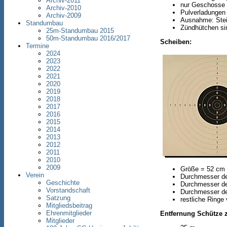
Archiv-2011
nur Geschosse 
Archiv-2010
Pulverladungen
Archiv-2009
Ausnahme: Stein
Standumbau
Zündhütchen si
25m-Standumbau 2015
50m-Standumbau 2016/2017
Scheiben:
Termine
2024
2023
2022
2021
2020
2019
2018
2017
2016
2015
2014
2013
2012
2011
2010
2009
Größe = 52 cm
Verein
Durchmesser de
Geschichte
Durchmesser de
Vorstandschaft
Durchmesser de
Satzung
restliche Ringe
Mitgliedsbeitrag
Ehrenmitglieder
Entfernung Schütze 
Mitglieder