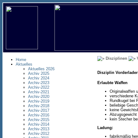
Disziplinen
V
Home
Aktuelles
Aktuelles 2026
Disziplin Vorderlade
Archiv 2025
Archiv 2024
Erlaubte Waffen
Archiv-2023
Archiv-2022
Originalwaffen 
Archiv-2021
verschiedene K
Archiv-2020
Rundkugel bei P
Archiv-2019
beliebige Gesc
Archiv-2018
keine Gewichts
Archiv-2017
Abzugsgewicht 
Archiv-2016
kein Stecher b
Archiv-2015
Archiv-2014
Ladung:
Archiv-2013
Archiv-2012
fabrikmäßig her