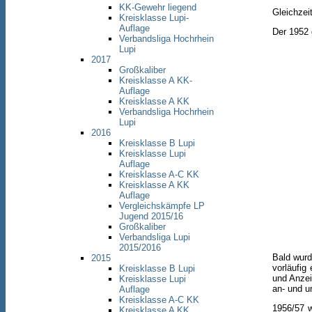
KK-Gewehr liegend
Gleichzei
Kreisklasse Lupi-
Auflage
Der 1952 
Verbandsliga Hochrhein
Lupi
2017
Großkaliber
Kreisklasse A KK-
Auflage
Kreisklasse A KK
Verbandsliga Hochrhein
Lupi
2016
Kreisklasse B Lupi
Kreisklasse Lupi
Auflage
Kreisklasse A-C KK
Kreisklasse A KK
Auflage
Vergleichskämpfe LP
Jugend 2015/16
Großkaliber
Verbandsliga Lupi
2015/2016
Bald wurd
2015
vorläufig
Kreisklasse B Lupi
und Anzei
Kreisklasse Lupi
an- und u
Auflage
Kreisklasse A-C KK
1956/57 w
Kreisklasse A KK