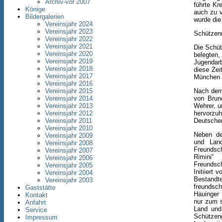
Archiv-vor 2007
führte Kr
Könige
auch zu v
Bildergalerien
wurde die
Vereinsjahr 2024
Vereinsjahr 2023
Schützen
Vereinsjahr 2022
Vereinsjahr 2021
Die Schüt
Vereinsjahr 2020
belegten
Vereinsjahr 2019
Jugendarb
Vereinsjahr 2018
diese Zei
Vereinsjahr 2017
München m
Vereinsjahr 2016
Vereinsjahr 2015
Nach dem 
Vereinsjahr 2014
von Brun
Vereinsjahr 2013
Wehrer, u
Vereinsjahr 2012
hervorzuh
Vereinsjahr 2011
Deutschen
Vereinsjahr 2010
Neben de
Vereinsjahr 2009
und Land
Vereinsjahr 2008
Freundsch
Vereinsjahr 2007
Rimini“
Vereinsjahr 2006
Freundsc
Vereinsjahr 2005
Initiiert
Vereinsjahr 2004
Bestand
Vereinsjahr 2003
freundsch
Gaststätte
Hauinger 
Kontakt
nur zum s
Anfahrt
Land und
Service
Schützeng
Impressum