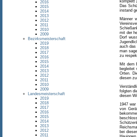
komplett 
2016
Das Schü
2015
instand g
2014
2013
Männer w
2012
Vereinsv
2011
Schießanl
2010
mit der h
2009
Dorf wuss
Bezirksmeisterschaft
Jugendlic
2019
auch das 
2018
man sagen
2017
zu respek
2016
2015
Mit dem 
2014
begleitet
2013
Orten. D
2012
diesen zu
2011
2010
Verständl
2009
folgten d
Landesmeisterschaft
diesen Wi
2019
2018
1947 war 
2017
von Gerä
2016
bekommen
2015
beschlos
2014
Schützen
2013
Reichsma
2012
bei diese
2011
Hauingen 