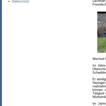
Lachm
Datenschutz
Freundsch
Wechsel b
Im Jahre
Oberschü
Schwöble
Er würdig
Hauingen
maßnahmen
können, v
Tätigkeit
Württembe
Im Jahre