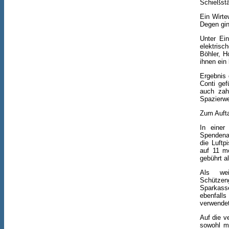
Schießstä
Ein Wirte
Degen gin
Unter Ein
elektris
Böhler, H
ihnen ein
Ergebnis 
Conti gef
auch zah
Spazierw
Zum Aufta
In einer
Spenden­a
die Luftp
auf 11 m
gebührt a
Als wei
Schützen
Sparkass
ebenfall
verwendet
Auf die v
sowohl mi