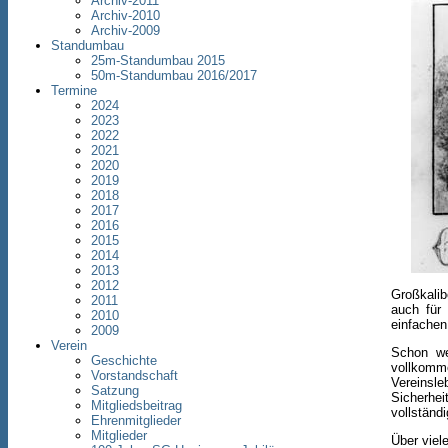
Archiv-2011
Archiv-2010
Archiv-2009
Standumbau
25m-Standumbau 2015
50m-Standumbau 2016/2017
Termine
2024
2023
2022
2021
2020
2019
2018
2017
2016
2015
2014
2013
2012
Großkalib
2011
auch für
2010
einfache
2009
Verein
Schon we
Geschichte
vollkomme
Vorstandschaft
Vereins
Satzung
Sicherhe
Mitgliedsbeitrag
vollständi
Ehrenmitglieder
Mitglieder
Über viel