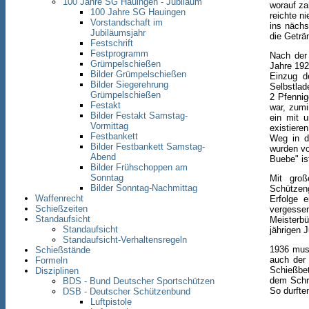
100 Jahre SG Hauingen - Jubiläum
worauf za
100 Jahre SG Hauingen
reichte n
Vorstandschaft im
ins nächs
Jubiläumsjahr
die Geträ
Festschrift
Festprogramm
Nach der 
Grümpelschießen
Jahre 192
Bilder Grümpelschießen
Einzug d
Bilder Siegerehrung
Selbstlad
Grümpelschießen
2 Pfennig
Festakt
war, zumi
Bilder Festakt Samstag-
ein mit u
Vormittag
existiere
Festbankett
Weg in d
Bilder Festbankett Samstag-
wurden vo
Abend
Buebe" is
Bilder Frühschoppen am
Sonntag
Mit groß
Bilder Sonntag-Nachmittag
Schützen
Waffenrecht
Erfolge 
Schießzeiten
vergesse
Standaufsicht
Meisterbü
Standaufsicht
jährigen 
Standaufsicht-Verhaltensregeln
1936 muss
Schießstände
auch der 
Formeln
Schießbet
Disziplinen
dem Schr
BDS - Bund Deutscher Sportschützen
So durfte
DSB - Deutscher Schützenbund
Luftpistole