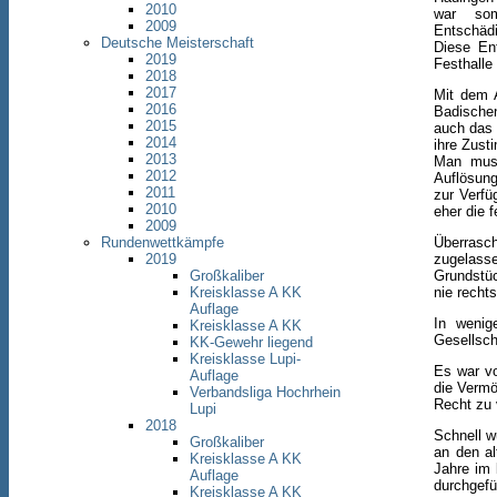
2010
war som
2009
Entschäd
Deutsche Meisterschaft
Diese En
2019
Festhalle
2018
2017
Mit dem 
2016
Badischen
2015
auch das 
2014
ihre Zust
2013
Man muss
2012
Auflösung
2011
zur Verfü
2010
eher die 
2009
Rundenwettkämpfe
Überrasc
2019
zugelasse
Großkaliber
Grundstüc
Kreisklasse A KK
nie recht
Auflage
In wenig
Kreisklasse A KK
Gesellsch
KK-Gewehr liegend
Kreisklasse Lupi-
Es war vo
Auflage
die Vermö
Verbandsliga Hochrhein
Recht zu 
Lupi
2018
Schnell w
Großkaliber
an den al
Kreisklasse A KK
Jahre im
Auflage
durchgefü
Kreisklasse A KK