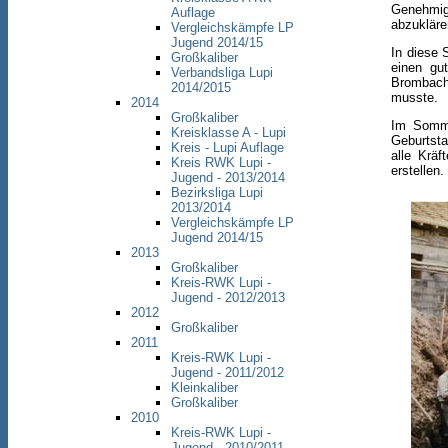
Genehmig
Auflage
abzukläre
Vergleichskämpfe LP
Jugend 2014/15
In diese 
Großkaliber
einen gu
Verbandsliga Lupi
Brombach,
2014/2015
musste.
2014
Großkaliber
Im Somme
Kreisklasse A - Lupi
Geburtsta
Kreis - Lupi Auflage
alle Krä
Kreis RWK Lupi -
erstellen.
Jugend - 2013/2014
Bezirksliga Lupi
2013/2014
Vergleichskämpfe LP
Jugend 2014/15
2013
Großkaliber
Kreis-RWK Lupi -
Jugend - 2012/2013
2012
Großkaliber
2011
Kreis-RWK Lupi -
Jugend - 2011/2012
Kleinkaliber
Großkaliber
2010
Kreis-RWK Lupi -
Jugend - 2010/2011