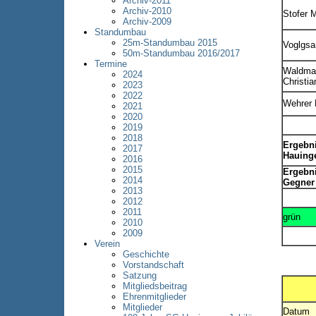
Archiv-2011
Archiv-2010
Stofer M
Archiv-2009
Standumbau
25m-Standumbau 2015
Voglgs
50m-Standumbau 2016/2017
Termine
Waldma
2024
Christia
2023
2022
Wehrer 
2021
2020
2019
2018
Ergebn
2017
Hauing
2016
2015
Ergebn
2014
Gegner
2013
2012
2011
grün
2010
2009
Verein
Geschichte
Vorstandschaft
Satzung
Mitgliedsbeitrag
Ehrenmitglieder
Mitglieder
Datum