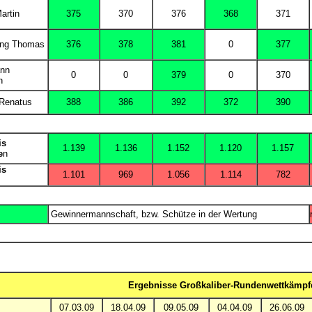
artin
375
370
376
368
371
ang Thomas
376
378
381
0
377
nn
0
0
379
0
370
n
Renatus
388
386
392
372
390
is
1.139
1.136
1.152
1.120
1.157
e
n
is
1.101
969
1.056
1.114
782
Gewinnermannschaft, bzw. Schütze in der Wertung
Ergebnisse Großkaliber-Rundenwettkämpfe
07.03.09
18.04.09
09.05.09
04.04.09
26.06.09