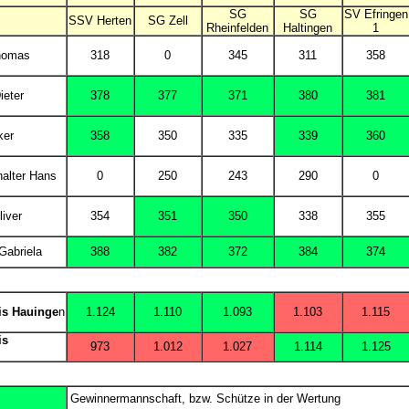
SG
SG
SV Efringen
SSV Herten
SG Zell
Rheinfelden
Haltingen
1
homas
318
0
345
311
358
ieter
378
377
371
380
381
ker
358
350
335
339
360
halter Hans
0
250
243
290
0
iver
354
351
350
338
355
Gabriela
388
382
372
384
374
is Hauinge
n
1.124
1.110
1.093
1.103
1.115
is
973
1.012
1.027
1.114
1.125
Gewinnermannschaft, bzw. Schütze in der Wertung