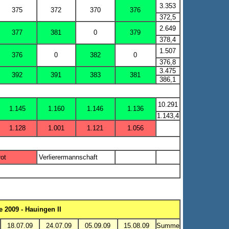
3.353
375
372
370
376
372,5
2.649
377
381
0
379
378,4
1.507
376
0
382
0
376,8
3.475
392
391
383
381
386,1
10.291
1.145
1.160
1.146
1.136
1.143,4
1.128
1.001
1.121
1.056
rot
Verlierermannschaft
 2009 - Hauingen II
18.07.09
24.07.09
05.09.09
15.08.09
Summe