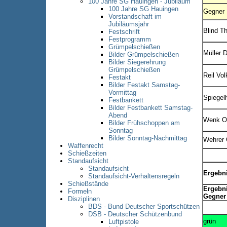
100 Jahre SG Hauingen - Jubiläum
100 Jahre SG Hauingen
Gegner
Vorstandschaft im
Jubiläumsjahr
Blind T
Festschrift
Festprogramm
Grümpelschießen
Müller D
Bilder Grümpelschießen
Bilder Siegerehrung
Grümpelschießen
Reil Vol
Festakt
Bilder Festakt Samstag-
Vormittag
Spiegel
Festbankett
Bilder Festbankett Samstag-
Abend
Wenk Ol
Bilder Frühschoppen am
Sonntag
Bilder Sonntag-Nachmittag
Wehrer 
Waffenrecht
Schießzeiten
Standaufsicht
Standaufsicht
Ergebn
Standaufsicht-Verhaltensregeln
Schießstände
Ergebn
Formeln
Gegner
Disziplinen
BDS - Bund Deutscher Sportschützen
DSB - Deutscher Schützenbund
grün
Luftpistole