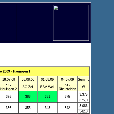
 2009 - Hauingen I
18.07.09
08.08.09
01.08.09
04.07.09
Summe
SG
SG
SG Zell
ESV Weil
Ø
Hauingen 2
Rheinfelden
3.375
375
388
381
375
375,0
3.086
356
355
343
342
342,8