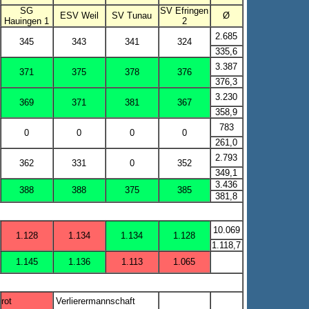
SG
SV Efringen
ESV Weil
SV Tunau
Ø
Hauingen 1
2
2.685
345
343
341
324
335,6
3.387
371
375
378
376
376,3
3.230
369
371
381
367
358,9
783
0
0
0
0
261,0
2.793
362
331
0
352
349,1
3.436
388
388
375
385
381,8
10.069
1.128
1.134
1.134
1.128
1.118,7
1.145
1.136
1.113
1.065
rot
Verlierermannschaft