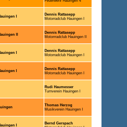
Feuerwehr Hauingen 4
Dennis Rattasepp
auingen I
Motorradclub Hauingen I
Dennis Rattasepp
auingen II
Motorrradclub Hauingen II
Dennis Rattasepp
auingen I
Motorradclub Hauingen I
Dennis Rattasepp
auingen I
Motorradclub Hauingen I
Rudi Haumesser
Turnverein Hauingen I
Thomas Herzog
auingen
Musikverein Hauingen I
Bernd Gerspach
auingen I