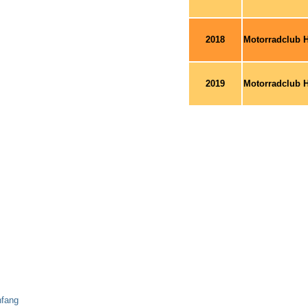
2018
Motorradclub H
2019
Motorradclub H
nfang