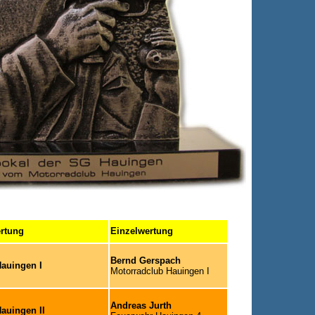
rtung
Einzelwertung
Bernd Gerspach
auingen I
Motorradclub Hauingen I
Andreas Jurth
auingen II