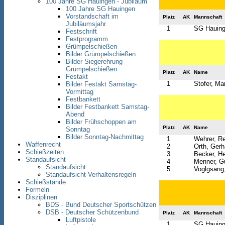
100 Jahre SG Hauingen - Jubiläum
100 Jahre SG Hauingen
Vorstandschaft im
Platz
AK
Mannschaft
Jubiläumsjahr
1
SG Hauing
Festschrift
Festprogramm
Grümpelschießen
Bilder Grümpelschießen
Bilder Siegerehrung
Grümpelschießen
Platz
AK
Name
Festakt
1
Stofer, Mar
Bilder Festakt Samstag-
Vormittag
Festbankett
Bilder Festbankett Samstag-
Abend
Bilder Frühschoppen am
Platz
AK
Name
Sonntag
Bilder Sonntag-Nachmittag
1
Wehrer, R
Waffenrecht
2
Orth, Gerh
Schießzeiten
3
Becker, H
Standaufsicht
4
Menner, G
Standaufsicht
5
Voglgsang
Standaufsicht-Verhaltensregeln
Schießstände
Formeln
Disziplinen
BDS - Bund Deutscher Sportschützen
DSB - Deutscher Schützenbund
Platz
AK
Mannschaft
Luftpistole
1
SG Hauing