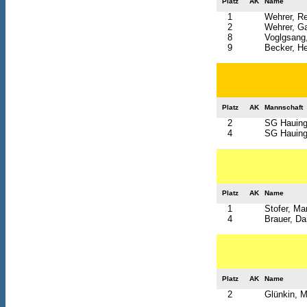
Platz
AK
Name
1
Wehrer, R
2
Wehrer, Ga
8
Voglgsang
9
Becker, H
Platz
AK
Mannschaft
2
SG Hauing
4
SG Hauing
Platz
AK
Name
1
Stofer, Mar
4
Brauer, Da
Platz
AK
Name
2
Glünkin, 