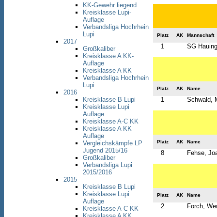
KK-Gewehr liegend
Kreisklasse Lupi-
Auflage
Verbandsliga Hochrhein
Lupi
Platz
AK
Mannschaft
2017
1
SG Hauing
Großkaliber
Kreisklasse A KK-
Auflage
Kreisklasse A KK
Verbandsliga Hochrhein
Lupi
Platz
AK
Name
2016
1
Schwald, 
Kreisklasse B Lupi
Kreisklasse Lupi
Auflage
Kreisklasse A-C KK
Kreisklasse A KK
Auflage
Platz
AK
Name
Vergleichskämpfe LP
Jugend 2015/16
8
Fehse, Jo
Großkaliber
Verbandsliga Lupi
2015/2016
2015
Kreisklasse B Lupi
Kreisklasse Lupi
Platz
AK
Name
Auflage
2
Forch, We
Kreisklasse A-C KK
Kreisklasse A KK