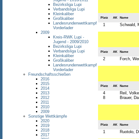
Bezirksliga Lupi
Verbandsliga Lupi
Kleinkaliber
Platz
AK
Name
Großkaliber
Landesrundenwettkampf
1
Schwald, 
Vorderlader
2009
Kreis-RWK Lupi -
Jugend - 2009/2010
Bezirksliga Lupi
Verbandsliga Lupi
Platz
AK
Name
Kleinkaliber
2
Forch, We
Großkaliber
Landesrundenwettkampf
Vorderlader
Freundschaftsschießen
2016
2015
Platz
AK
Name
2014
4
Reil, Volke
2013
8
Brauer, Da
2012
2011
2010
2009
Sonstige Wettkämpfe
2020
Platz
AK
Name
2019
2018
1
Ruotolo, D
2017