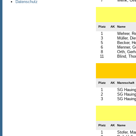
7
Wenk, Oli
Datenschutz
Platz
AK
Name
1
Wehrer, R
3
Müller, Die
5
Becker, H
6
Menner, G
8
Orth, Gerh
11
Blind, Th
Platz
AK
Mannschaft
1
SG Hauinge
2
SG Hauinge
3
SG Hauing
Platz
AK
Name
1
Stofer, Mar