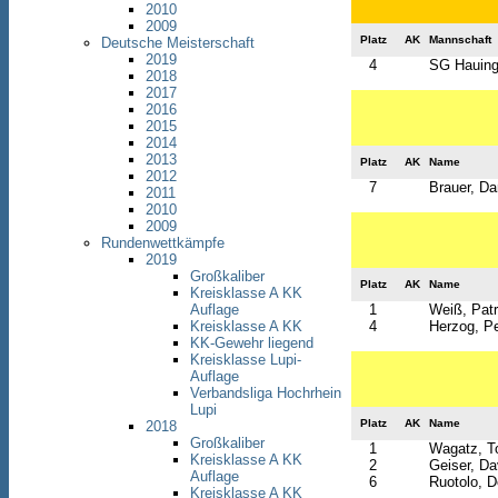
2010
2009
Platz
AK
Mannschaft
Deutsche Meisterschaft
2019
4
SG Hauinge
2018
2017
2016
2015
2014
2013
Platz
AK
Name
2012
7
Brauer, Da
2011
2010
2009
Rundenwettkämpfe
2019
Großkaliber
Platz
AK
Name
Kreisklasse A KK
1
Weiß, Patr
Auflage
4
Herzog, Pe
Kreisklasse A KK
KK-Gewehr liegend
Kreisklasse Lupi-
Auflage
Verbandsliga Hochrhein
Lupi
Platz
AK
Name
2018
Großkaliber
1
Wagatz, T
Kreisklasse A KK
2
Geiser, Da
Auflage
6
Ruotolo, D
Kreisklasse A KK