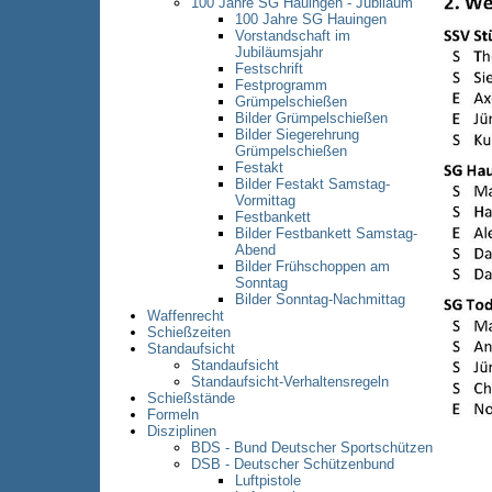
100 Jahre SG Hauingen - Jubiläum
100 Jahre SG Hauingen
Vorstandschaft im
Jubiläumsjahr
Festschrift
Festprogramm
Grümpelschießen
Bilder Grümpelschießen
Bilder Siegerehrung
Grümpelschießen
Festakt
Bilder Festakt Samstag-
Vormittag
Festbankett
Bilder Festbankett Samstag-
Abend
Bilder Frühschoppen am
Sonntag
Bilder Sonntag-Nachmittag
Waffenrecht
Schießzeiten
Standaufsicht
Standaufsicht
Standaufsicht-Verhaltensregeln
Schießstände
Formeln
Disziplinen
BDS - Bund Deutscher Sportschützen
DSB - Deutscher Schützenbund
Luftpistole