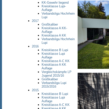
KK-Gewehr liegend
Kreisklasse Lupi-
Auflage
Verbandsliga Hochrhein
Lupi
2017
Großkaliber
Kreisklasse A KK-
Auflage
Kreisklasse A KK
Verbandsliga Hochrhein
Lupi
2016
Kreisklasse B Lupi
Kreisklasse Lupi
Auflage
Kreisklasse A-C KK
Kreisklasse A KK
Auflage
Vergleichskämpfe LP
Jugend 2015/16
Großkaliber
Verbandsliga Lupi
2015/2016
2015
Kreisklasse B Lupi
Kreisklasse Lupi
Auflage
Kreisklasse A-C KK
Kreisklasse A KK