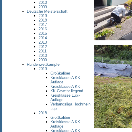
2010
2009
Deutsche Meisterschaft
2019
2018
2017
2016
2015
2014
2013
2012
2011
2010
2009
Rundenwettkämpfe
2019
Großkaliber
Kreisklasse A KK
Auflage
Kreisklasse A KK
KK-Gewehr liegend
Kreisklasse Lupi-
Auflage
Verbandsliga Hochrhein
Lupi
2018
Großkaliber
Kreisklasse A KK
Auflage
Kreisklasse A KK