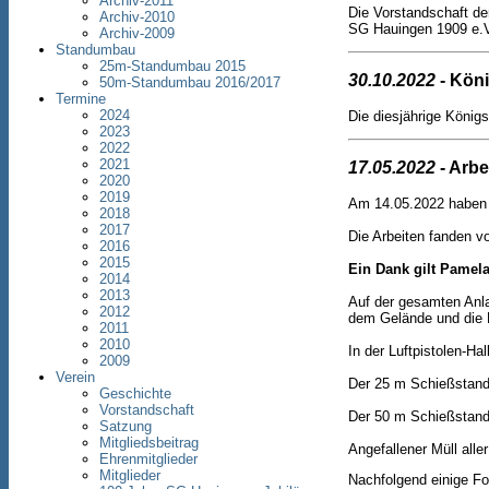
Archiv-2011
Die Vorstandschaft de
Archiv-2010
SG Hauingen 1909 e.
Archiv-2009
Standumbau
25m-Standumbau 2015
30.10.2022
- Kön
50m-Standumbau 2016/2017
Termine
2024
Die diesjährige König
2023
2022
2021
17.05.2022
- Arbe
2020
2019
Am 14.05.2022 haben 7
2018
2017
Die Arbeiten fanden vo
2016
2015
Ein Dank gilt Pamela
2014
2013
Auf der gesamten Anla
2012
dem Gelände und die 
2011
2010
In der Luftpistolen-Ha
2009
Verein
Der 25 m Schießstand
Geschichte
Vorstandschaft
Der 50 m Schießstand
Satzung
Mitgliedsbeitrag
Angefallener Müll all
Ehrenmitglieder
Mitglieder
Nachfolgend einige Fo