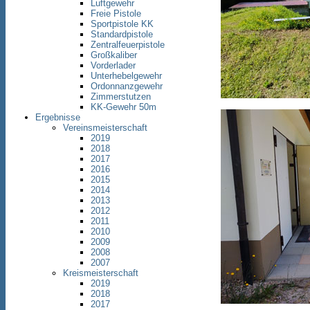
Luftgewehr
Freie Pistole
Sportpistole KK
Standardpistole
Zentralfeuerpistole
Großkaliber
Vorderlader
Unterhebelgewehr
Ordonnanzgewehr
Zimmerstutzen
KK-Gewehr 50m
Ergebnisse
Vereinsmeisterschaft
2019
2018
2017
2016
2015
2014
2013
2012
2011
2010
2009
2008
2007
Kreismeisterschaft
2019
2018
2017