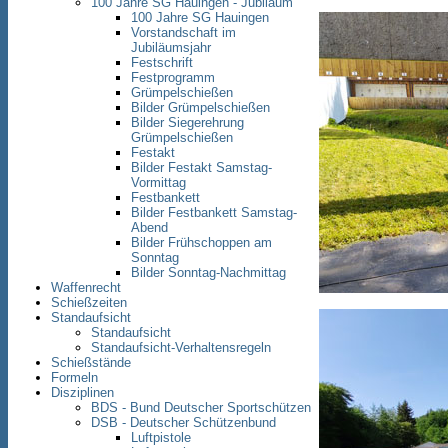
100 Jahre SG Hauingen - Jubiläum
100 Jahre SG Hauingen
Vorstandschaft im
Jubiläumsjahr
Festschrift
Festprogramm
Grümpelschießen
Bilder Grümpelschießen
Bilder Siegerehrung
Grümpelschießen
Festakt
Bilder Festakt Samstag-
Vormittag
Festbankett
Bilder Festbankett Samstag-
Abend
Bilder Frühschoppen am
Sonntag
Bilder Sonntag-Nachmittag
Waffenrecht
Schießzeiten
Standaufsicht
Standaufsicht
Standaufsicht-Verhaltensregeln
Schießstände
Formeln
Disziplinen
BDS - Bund Deutscher Sportschützen
DSB - Deutscher Schützenbund
Luftpistole