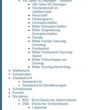
100 Jahre SG Hauingen - Jubiläum
100 Jahre SG Hauingen
Vorstandschaft im
Jubiläumsjahr
Festschrift
Festprogramm
Grümpelschießen
Bilder Grümpelschießen
Bilder Siegerehrung
Grümpelschießen
Festakt
Bilder Festakt Samstag-
Vormittag
Festbankett
Bilder Festbankett Samstag-
Abend
Bilder Frühschoppen am
Sonntag
Bilder Sonntag-Nachmittag
Waffenrecht
Schießzeiten
Standaufsicht
Standaufsicht
Standaufsicht-Verhaltensregeln
Schießstände
Formeln
Disziplinen
BDS - Bund Deutscher Sportschützen
DSB - Deutscher Schützenbund
Luftpistole