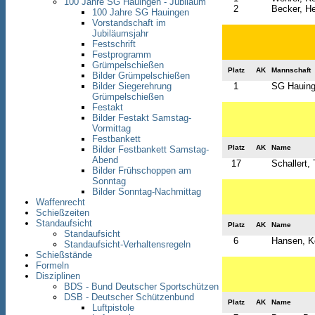
100 Jahre SG Hauingen - Jubiläum
2
Becker, H
100 Jahre SG Hauingen
Vorstandschaft im
Jubiläumsjahr
Festschrift
Festprogramm
Grümpelschießen
Platz
AK
Mannschaft
Bilder Grümpelschießen
Bilder Siegerehrung
1
SG Hauinge
Grümpelschießen
Festakt
Bilder Festakt Samstag-
Vormittag
Festbankett
Platz
AK
Name
Bilder Festbankett Samstag-
Abend
17
Schallert
Bilder Frühschoppen am
Sonntag
Bilder Sonntag-Nachmittag
Waffenrecht
Schießzeiten
Standaufsicht
Platz
AK
Name
Standaufsicht
6
Hansen, K
Standaufsicht-Verhaltensregeln
Schießstände
Formeln
Disziplinen
BDS - Bund Deutscher Sportschützen
DSB - Deutscher Schützenbund
Platz
AK
Name
Luftpistole