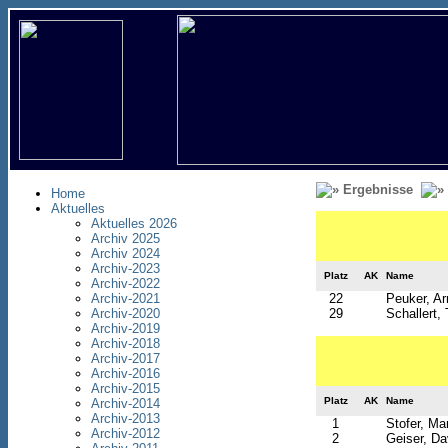
Ergebnisse
Home
Aktuelles
Aktuelles 2026
Archiv 2025
Archiv 2024
Archiv-2023
Platz
AK
Name
Archiv-2022
Archiv-2021
22
Peuker, Ar
Archiv-2020
29
Schallert
Archiv-2019
Archiv-2018
Archiv-2017
Archiv-2016
Archiv-2015
Platz
AK
Name
Archiv-2014
Archiv-2013
1
Stofer, Mar
Archiv-2012
2
Geiser, Da