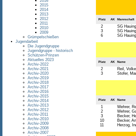
2016
2015
2014
2013
2012
Platz
AK
Mannschaft
2011
2
SG Hauinge
2010
3
SG Hauinge
2009
6
SG Hauinge
Grümpelschießen
Jugendarbeit
Die Jugendgruppe
Jugendgruppe - historisch
Schützen-Prinzen
Aktuelles 2023
Platz
AK
Name
Archiv-2022
Archiv-2021
2
Reil, Volke
Archiv-2020
3
Stofer, Mar
Archiv-2019
Archiv-2018
Archiv-2017
Archiv-2016
Archiv-2015
Platz
AK
Name
Archiv-2014
Archiv-2013
1
Wehrer, R
Archiv-2012
2
Wehrer, Ga
Archiv-2011
3
Becker, H
Archiv-2010
10
Becker, An
Archiv-2009
11
Herzog, In
Archiv-2008
Archiv-2007