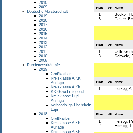
2010
2009
Platz
AK
Name
Deutsche Meisterschaft
1
Becker, H
2019
6
Geiser, Er
2018
2017
2016
2015
2014
2013
Platz
AK
Name
2012
2011
1
Orth, Gerh
2010
3
Schwald, R
2009
Rundenwettkämpfe
2019
Großkaliber
Kreisklasse A KK
Platz
AK
Name
Auflage
Kreisklasse A KK
1
Herzog, An
KK-Gewehr liegend
Kreisklasse Lupi-
Auflage
Verbandsliga Hochrhein
Lupi
2018
Platz
AK
Name
Großkaliber
1
Herzog, Pe
Kreisklasse A KK
2
Herzog, T
Auflage
Kreisklasse A KK