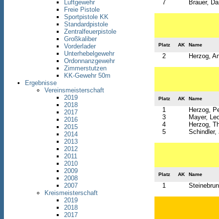
Luftgewehr
7
Brauer, Da
Freie Pistole
Sportpistole KK
Standardpistole
Zentralfeuerpistole
Großkaliber
Platz
AK
Name
Vorderlader
Unterhebelgewehr
2
Herzog, An
Ordonnanzgewehr
Zimmerstutzen
KK-Gewehr 50m
Ergebnisse
Vereinsmeisterschaft
2019
Platz
AK
Name
2018
1
Herzog, Pe
2017
3
Mayer, Le
2016
4
Herzog, T
2015
5
Schindler,
2014
2013
2012
2011
2010
2009
Platz
AK
Name
2008
2007
1
Steinebrun
Kreismeisterschaft
2019
2018
2017