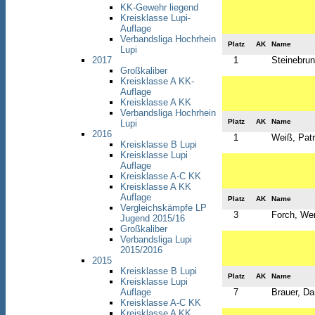
KK-Gewehr liegend
Kreisklasse Lupi-
Auflage
Verbandsliga Hochrhein
Platz
AK
Name
Lupi
2017
1
Steinebrun
Großkaliber
Kreisklasse A KK-
Auflage
Kreisklasse A KK
Verbandsliga Hochrhein
Platz
AK
Name
Lupi
2016
1
Weiß, Patr
Kreisklasse B Lupi
Kreisklasse Lupi
Auflage
Kreisklasse A-C KK
Kreisklasse A KK
Auflage
Platz
AK
Name
Vergleichskämpfe LP
3
Forch, We
Jugend 2015/16
Großkaliber
Verbandsliga Lupi
2015/2016
2015
Kreisklasse B Lupi
Platz
AK
Name
Kreisklasse Lupi
Auflage
7
Brauer, Da
Kreisklasse A-C KK
Kreisklasse A KK