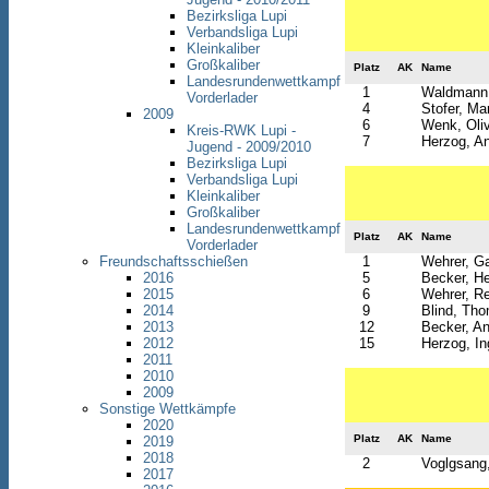
Bezirksliga Lupi
Verbandsliga Lupi
Kleinkaliber
Großkaliber
Platz
AK
Name
Landesrundenwettkampf
1
Waldmann,
Vorderlader
4
Stofer, Mar
2009
6
Wenk, Oli
Kreis-RWK Lupi -
7
Herzog, An
Jugend - 2009/2010
Bezirksliga Lupi
Verbandsliga Lupi
Kleinkaliber
Großkaliber
Landesrundenwettkampf
Platz
AK
Name
Vorderlader
Freundschaftsschießen
1
Wehrer, Ga
2016
5
Becker, H
2015
6
Wehrer, R
2014
9
Blind, Th
2013
12
Becker, An
2012
15
Herzog, In
2011
2010
2009
Sonstige Wettkämpfe
2020
Platz
AK
Name
2019
2018
2
Voglgsang
2017