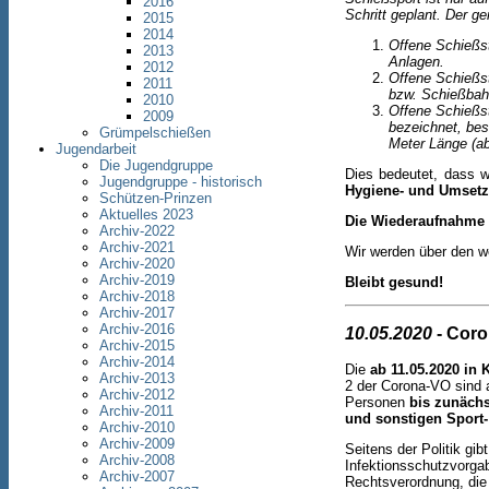
2016
Schritt geplant. Der 
2015
2014
Offene Schießst
2013
Anlagen.
2012
Offene Schießs
2011
bzw. Schießbahn
2010
Offene Schießst
2009
bezeichnet, be
Grümpelschießen
Meter Länge (ab
Jugendarbeit
Die Jugendgruppe
Dies bedeutet, dass w
Jugendgruppe - historisch
Hygiene- und Umset
Schützen-Prinzen
Aktuelles 2023
Die Wiederaufnahme d
Archiv-2022
Archiv-2021
Wir werden über den w
Archiv-2020
Archiv-2019
Bleibt gesund!
Archiv-2018
Archiv-2017
Archiv-2016
10.05.2020
- Coro
Archiv-2015
Archiv-2014
Die
ab 11.05.2020 in K
Archiv-2013
2 der Corona-VO sind 
Archiv-2012
Personen
bis zunächs
Archiv-2011
und sonstigen Sport-
Archiv-2010
Archiv-2009
Seitens der Politik gib
Archiv-2008
Infektionsschutzvorga
Archiv-2007
Rechtsverordnung, die 