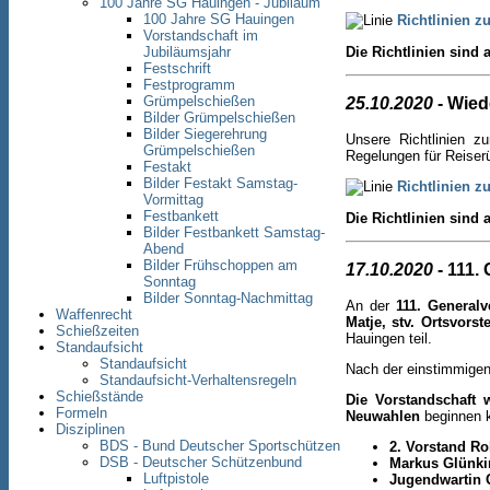
100 Jahre SG Hauingen - Jubiläum
100 Jahre SG Hauingen
Richtlinien z
Vorstandschaft im
Die Richtlinien sin
Jubiläumsjahr
Festschrift
Festprogramm
Grümpelschießen
25.10.2020
- Wied
Bilder Grümpelschießen
Bilder Siegerehrung
Unsere Richtlinien z
Grümpelschießen
Regelungen für Reiser
Festakt
Bilder Festakt Samstag-
Richtlinien z
Vormittag
Festbankett
Die Richtlinien sin
Bilder Festbankett Samstag-
Abend
Bilder Frühschoppen am
17.10.2020
- 111.
Sonntag
Bilder Sonntag-Nachmittag
An der
111. General
Waffenrecht
Matje, stv. Ortsvorst
Schießzeiten
Hauingen teil.
Standaufsicht
Standaufsicht
Nach der einstimmigen
Standaufsicht-Verhaltensregeln
Schießstände
Die Vorstandschaft w
Formeln
Neuwahlen
beginnen k
Disziplinen
BDS - Bund Deutscher Sportschützen
2. Vorstand Ro
DSB - Deutscher Schützenbund
Markus Glünki
Luftpistole
Jugendwartin 