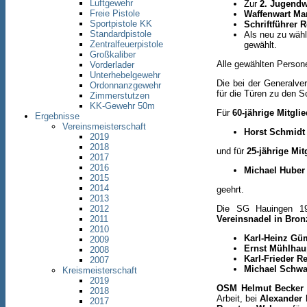
Luftgewehr
Zur
2. Jugendw
Freie Pistole
Waffenwart Mar
Sportpistole KK
Schriftführer 
Standardpistole
Als neu zu wäh
Zentralfeuerpistole
gewählt.
Großkaliber
Alle gewählten Person
Vorderlader
Unterhebelgewehr
Die bei der Generalv
Ordonnanzgewehr
für die Türen zu den S
Zimmerstutzen
KK-Gewehr 50m
Für
60-jährige Mitgl
Ergebnisse
Vereinsmeisterschaft
Horst Schmidt
2019
2018
und für
25-jährige Mi
2017
2016
Michael Huber
2015
2014
geehrt.
2013
Die SG Hauingen 19
2012
Vereinsnadel in Bron
2011
2010
Karl-Heinz Gü
2009
Ernst Mühlhau
2008
Karl-Frieder R
2007
Michael Schwa
Kreismeisterschaft
2019
OSM Helmut Becker
2018
Arbeit, bei
Alexander
2017