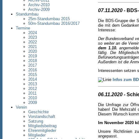
Archiv-2011
Archiv-2010
Archiv-2009
07.11.2020
- BDS-
Standumbau
25m-Standumbau 2015
Die BDS-Gruppe der S
50m-Standumbau 2016/2017
die mit dem Gedanken
Termine
Interesse:
2024
2023
Der Bundesverband ver
2022
so weiter an die Verei
2021
dem 1.10.
angemeldet
2020
fällig. Die Mitglied
2019
Befürwortungsanträgen
2018
Außerdem ist die Anme
2017
2016
Interessenten setzen
2015
2014
Infos zum B
2013
2012
2011
06.11.2020
- Schi
2010
2009
Die Umfrage zur Öffnu
Verein
haben! Die Mehrzahl 
Geschichte
Diesem Wunsch kommt d
Vorstandschaft
Satzung
Im November 2020 kö
Mitgliedsbeitrag
Ehrenmitglieder
Unsere Richtlinien z
Mitglieder
angepasst.