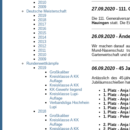
2010
2009
27.09.2020
- 111.
Deutsche Meisterschaft
2019
Die 111. Generalvers
2018
Hauingen
statt. Die E
2017
2016
2015
26.09.2020
- Ände
2014
2013
Wir machen darauf au
2012
Mund-Nasenschutz tra
2011
Gartenwirtschaft und d
2010
2009
Rundenwettkämpfe
2019
06.09.2020
- 45 J
Großkaliber
Kreisklasse A KK
Anlässlich des 45-jä
Auflage
Jubiläumsschießen hat
Kreisklasse A KK
KK-Gewehr liegend
1. Platz - Anj
Kreisklasse Lupi-
1. Platz - Anja
Auflage
1. Platz - Anj
Verbandsliga Hochrhein
1. Platz - Anj
Lupi
1. Platz - Anja
2018
1. Platz - Anja
Großkaliber
1. Platz - Pet
Kreisklasse A KK
Auflage
2. Platz - Anj
Kreisklasse A KK
2. Platz - Anj