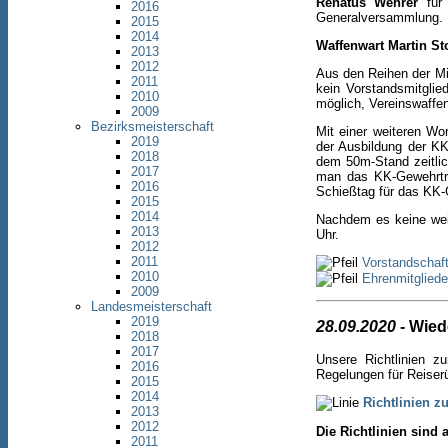
Renatus Wehrer
für 
2016
Generalversammlung.
2015
2014
Waffenwart Martin St
2013
2012
Aus den Reihen der Mit
2011
kein Vorstandsmitglie
2010
möglich, Vereinswaffe
2009
Bezirksmeisterschaft
Mit einer weiteren W
2019
der Ausbildung der KK
2018
dem 50m-Stand zeitlic
2017
man das KK-Gewehrtra
2016
Schießtag für das KK-
2015
2014
Nachdem es keine wei
2013
Uhr.
2012
2011
Vorstandschaft
2010
Ehrenmitgliede
2009
Landesmeisterschaft
2019
28.09.2020
- Wied
2018
2017
Unsere Richtlinien z
2016
Regelungen für Reiser
2015
2014
Richtlinien z
2013
2012
Die Richtlinien sin
2011