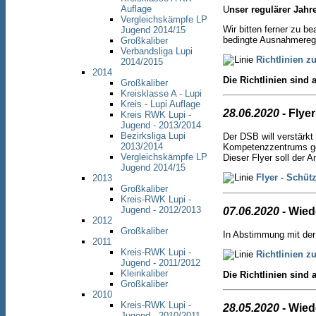
Auflage
U
nser regulärer Jahr
Vergleichskämpfe LP
Wir bitten ferner zu b
Jugend 2014/15
bedingte Ausnahmerege
Großkaliber
Verbandsliga Lupi
Richtlinien z
2014/2015
2014
Die Richtlinien sin
Großkaliber
Kreisklasse A - Lupi
Kreis - Lupi Auflage
28.06.2020
- Flye
Kreis RWK Lupi -
Jugend - 2013/2014
Bezirksliga Lupi
Der DSB will verstärk
2013/2014
Kompetenzzentrums geg
Vergleichskämpfe LP
Dieser Flyer soll der 
Jugend 2014/15
Flyer - Schü
2013
Großkaliber
Kreis-RWK Lupi -
Jugend - 2012/2013
07.06.2020
- Wied
2012
Großkaliber
In Abstimmung mit der 
2011
Kreis-RWK Lupi -
Richtlinien z
Jugend - 2011/2012
Kleinkaliber
Die Richtlinien sin
Großkaliber
2010
Kreis-RWK Lupi -
28.05.2020
- Wied
Jugend - 2010/2011