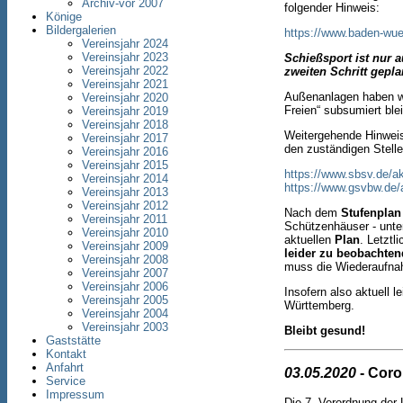
Archiv-vor 2007
folgender Hinweis:
Könige
Bildergalerien
https://www.baden-wuer
Vereinsjahr 2024
Vereinsjahr 2023
Schießsport ist nur 
Vereinsjahr 2022
zweiten Schritt gepl
Vereinsjahr 2021
Außenanlagen haben wi
Vereinsjahr 2020
Freien“ subsumiert ble
Vereinsjahr 2019
Vereinsjahr 2018
Weitergehende Hinweis
Vereinsjahr 2017
den zuständigen Stelle
Vereinsjahr 2016
Vereinsjahr 2015
https://www.sbsv.de/a
Vereinsjahr 2014
https://www.gsvbw.de/
Vereinsjahr 2013
Vereinsjahr 2012
Nach dem
Stufenplan
Vereinsjahr 2011
Schützenhäuser - unt
Vereinsjahr 2010
aktuellen
Plan
. Letztl
Vereinsjahr 2009
leider zu beobachte
Vereinsjahr 2008
muss die Wiederaufnah
Vereinsjahr 2007
Vereinsjahr 2006
Insofern also aktuell l
Vereinsjahr 2005
Württemberg.
Vereinsjahr 2004
Vereinsjahr 2003
Bleibt gesund!
Gaststätte
Kontakt
Anfahrt
03.05.2020
- Coro
Service
Impressum
Die 7. Verordnung der 