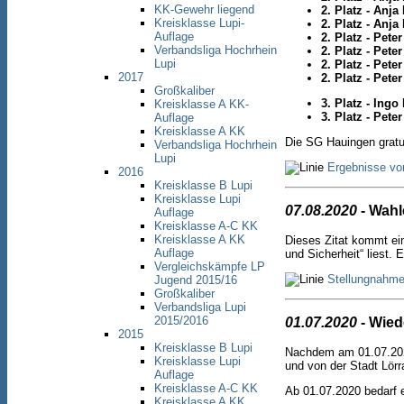
KK-Gewehr liegend
2. Platz - Anja
Kreisklasse Lupi-
2. Platz - Anja
Auflage
2. Platz - Pete
Verbandsliga Hochrhein
2. Platz - Pete
Lupi
2. Platz - Pete
2017
2. Platz - Pet
Großkaliber
3. Platz - Ingo
Kreisklasse A KK-
3. Platz - Pet
Auflage
Kreisklasse A KK
Die SG Hauingen gratul
Verbandsliga Hochrhein
Lupi
Ergebnisse v
2016
Kreisklasse B Lupi
Kreisklasse Lupi
07.08.2020
- Wahle
Auflage
Kreisklasse A-C KK
Kreisklasse A KK
Dieses Zitat kommt e
Auflage
und Sicherheit“ liest
Vergleichskämpfe LP
Stellungnahm
Jugend 2015/16
Großkaliber
Verbandsliga Lupi
2015/2016
01.07.2020
- Wied
2015
Kreisklasse B Lupi
Nachdem am 01.07.2020
Kreisklasse Lupi
und von der Stadt Lör
Auflage
Kreisklasse A-C KK
Ab 01.07.2020 bedarf
Kreisklasse A KK