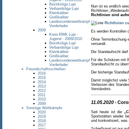
Bezirksliga Lupi
Nun ist es endlich wie
Verbandsliga Lupi
Richtlinien „Wiederau
Kleinkaliber
Richtlinien sind au
Großkaliber
Landesrundenwettkampf
Richtlinien z
Vorderlader
2009
Es werden Kontrollen d
Kreis-RWK Lupi -
Jugend - 2009/2010
Ohne Terminbuchung ei
Bezirksliga Lupi
versandt.
Verbandsliga Lupi
Die Standaufsicht dar
Kleinkaliber
Großkaliber
Für die Schützen mit W
Landesrundenwettkampf
Standaufsicht zu übe
Vorderlader
Freundschaftsschießen
Der bisherige Standauf
2016
2015
Damit möglichst viele
2014
Verlassen des Standes
2013
Verständnis.
2012
2011
2010
11.05.2020
- Coro
2009
Sonstige Wettkämpfe
Seit heute ist die
„C
2020
Sportstätten wieder b
2019
und konkretisiert, was
2018
2017
Schießsport ist nur a