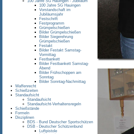
100 Jahre SG Hauingen - Jubiläum
100 Jahre SG Hauingen
Vorstandschaft im
Jubiläumsjahr
Festschrift
Festprogramm
Grümpelschießen
Bilder Grümpelschießen
Bilder Siegerehrung
Grümpelschießen
Festakt
Bilder Festakt Samstag-
Vormittag
Festbankett
Bilder Festbankett Samstag-
Abend
Bilder Frühschoppen am
Sonntag
Bilder Sonntag-Nachmittag
Waffenrecht
Schießzeiten
Standaufsicht
Standaufsicht
Standaufsicht-Verhaltensregeln
Schießstände
Formeln
Disziplinen
BDS - Bund Deutscher Sportschützen
DSB - Deutscher Schützenbund
Luftpistole