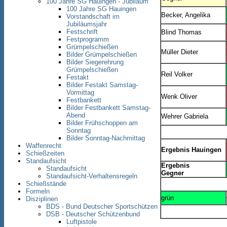
100 Jahre SG Hauingen - Jubiläum
100 Jahre SG Hauingen
Becker, Angelika
Vorstandschaft im
Jubiläumsjahr
Festschrift
Blind Thomas
Festprogramm
Grümpelschießen
Müller Dieter
Bilder Grümpelschießen
Bilder Siegerehrung
Grümpelschießen
Reil Volker
Festakt
Bilder Festakt Samstag-
Vormittag
Wenk Oliver
Festbankett
Bilder Festbankett Samstag-
Abend
Wehrer Gabriela
Bilder Frühschoppen am
Sonntag
Bilder Sonntag-Nachmittag
Waffenrecht
Ergebnis Hauingen
Schießzeiten
Standaufsicht
Ergebnis
Standaufsicht
Gegner
Standaufsicht-Verhaltensregeln
Schießstände
Formeln
grün
Disziplinen
BDS - Bund Deutscher Sportschützen
DSB - Deutscher Schützenbund
Luftpistole