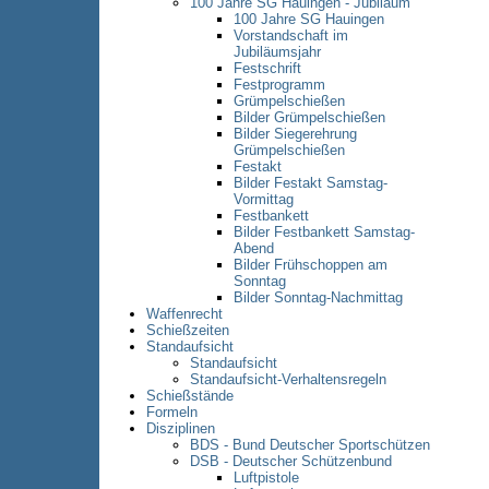
100 Jahre SG Hauingen - Jubiläum
100 Jahre SG Hauingen
Vorstandschaft im
Jubiläumsjahr
Festschrift
Festprogramm
Grümpelschießen
Bilder Grümpelschießen
Bilder Siegerehrung
Grümpelschießen
Festakt
Bilder Festakt Samstag-
Vormittag
Festbankett
Bilder Festbankett Samstag-
Abend
Bilder Frühschoppen am
Sonntag
Bilder Sonntag-Nachmittag
Waffenrecht
Schießzeiten
Standaufsicht
Standaufsicht
Standaufsicht-Verhaltensregeln
Schießstände
Formeln
Disziplinen
BDS - Bund Deutscher Sportschützen
DSB - Deutscher Schützenbund
Luftpistole