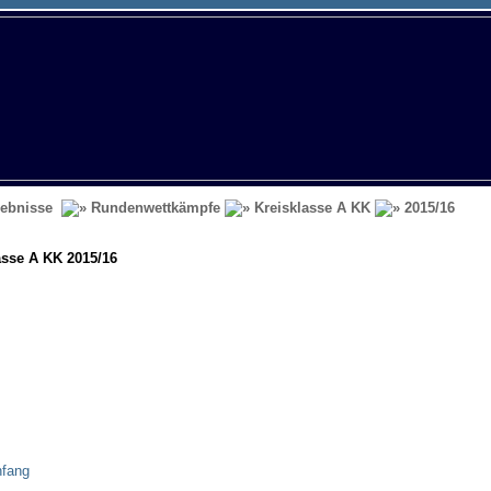
ebnisse
Rundenwettkämpfe
Kreisklasse A KK
2015/16
asse A KK 2015/16
nfang