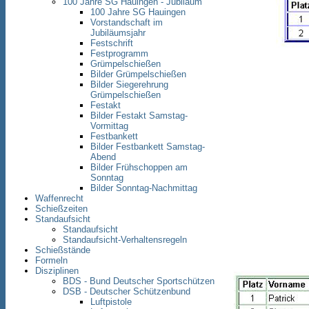
100 Jahre SG Hauingen - Jubiläum
100 Jahre SG Hauingen
Vorstandschaft im
Jubiläumsjahr
Festschrift
Festprogramm
Grümpelschießen
Bilder Grümpelschießen
Bilder Siegerehrung
Grümpelschießen
Festakt
Bilder Festakt Samstag-
Vormittag
Festbankett
Bilder Festbankett Samstag-
Abend
Bilder Frühschoppen am
Sonntag
Bilder Sonntag-Nachmittag
Waffenrecht
Schießzeiten
Standaufsicht
Standaufsicht
Standaufsicht-Verhaltensregeln
Schießstände
Formeln
Disziplinen
BDS - Bund Deutscher Sportschützen
DSB - Deutscher Schützenbund
Luftpistole