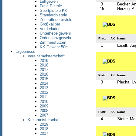
Luftgewehr
3
Becker, An
Freie Pistole
15
Herzog, An
Sportpistole KK
Standardpistole
Zentralfeuerpistole
Großkaliber
Vorderlader
Unterhebelgewehr
Ordonnanzgewehr
Platz
AK
Name
Zimmerstutzen
1
Eiselt, Jü
KK-Gewehr 50m
Ergebnisse
Vereinsmeisterschaft
2019
2018
2017
2016
Platz
AK
Name
2015
3
Piecha, U
2014
2013
2012
2011
2010
2009
2008
Platz
AK
Name
2007
4
Stofer, Mar
Kreismeisterschaft
2019
2018
2017