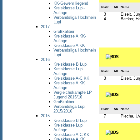
KK-Gewehr liegend
Platz
AK
Name
Kreisklasse Lupi-
Auflage
3
Eiselt, Jü
Verbandsliga Hochrhein
4
Becker, H
Lupi
2017
Großkaliber
Kreisklasse A KK-
Auflage
Kreisklasse A KK
Verbandsliga Hochrhein
Lupi
2016
Kreisklasse B Lupi
Kreisklasse Lupi
Platz
AK
Name
Auflage
3
Eiselt, Jü
Kreisklasse A-C KK
Kreisklasse A KK
Auflage
Vergleichskämpfe LP
Jugend 2015/16
Großkaliber
Verbandsliga Lupi
Platz
AK
Name
2015/2016
2015
7
Piecha, U
Kreisklasse B Lupi
Kreisklasse Lupi
Auflage
Kreisklasse A-C KK
Kreisklasse A KK