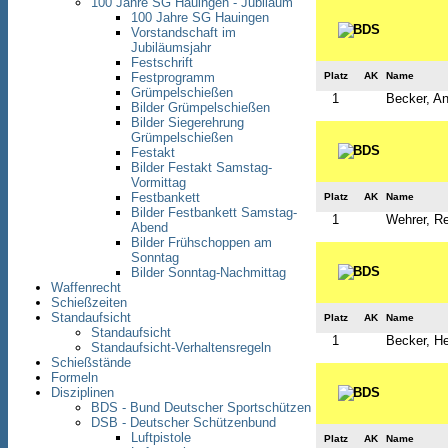
100 Jahre SG Hauingen - Jubiläum
100 Jahre SG Hauingen
Vorstandschaft im
Jubiläumsjahr
Festschrift
Platz
AK
Name
Festprogramm
Grümpelschießen
1
Becker, An
Bilder Grümpelschießen
Bilder Siegerehrung
Grümpelschießen
Festakt
Bilder Festakt Samstag-
Vormittag
Festbankett
Platz
AK
Name
Bilder Festbankett Samstag-
1
Wehrer, R
Abend
Bilder Frühschoppen am
Sonntag
Bilder Sonntag-Nachmittag
Waffenrecht
Schießzeiten
Standaufsicht
Platz
AK
Name
Standaufsicht
1
Becker, H
Standaufsicht-Verhaltensregeln
Schießstände
Formeln
Disziplinen
BDS - Bund Deutscher Sportschützen
DSB - Deutscher Schützenbund
Luftpistole
Platz
AK
Name