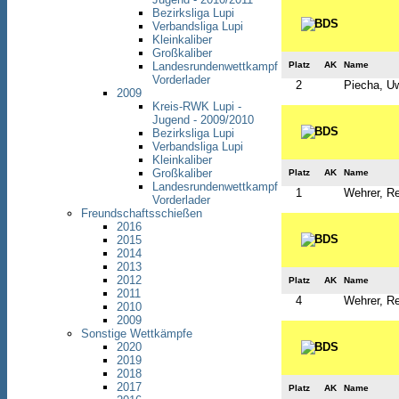
Bezirksliga Lupi
Verbandsliga Lupi
Kleinkaliber
Großkaliber
Platz
AK
Name
Landesrundenwettkampf
Vorderlader
2
Piecha, U
2009
Kreis-RWK Lupi -
Jugend - 2009/2010
Bezirksliga Lupi
Verbandsliga Lupi
Kleinkaliber
Großkaliber
Platz
AK
Name
Landesrundenwettkampf
1
Wehrer, R
Vorderlader
Freundschaftsschießen
2016
2015
2014
2013
2012
Platz
AK
Name
2011
4
Wehrer, R
2010
2009
Sonstige Wettkämpfe
2020
2019
2018
2017
Platz
AK
Name