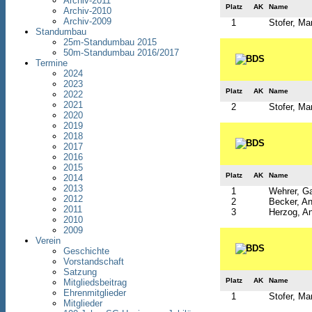
Archiv-2011
Platz
AK
Name
Archiv-2010
Archiv-2009
1
Stofer, Mar
Standumbau
25m-Standumbau 2015
50m-Standumbau 2016/2017
Termine
2024
2023
Platz
AK
Name
2022
2021
2
Stofer, Mar
2020
2019
2018
2017
2016
2015
Platz
AK
Name
2014
2013
1
Wehrer, Ga
2012
2
Becker, An
2011
3
Herzog, An
2010
2009
Verein
Geschichte
Vorstandschaft
Satzung
Platz
AK
Name
Mitgliedsbeitrag
Ehrenmitglieder
1
Stofer, Mar
Mitglieder