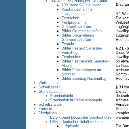
100 Jahre SG Hauingen - Jubiläum
Disclai
100 Jahre SG Hauingen
Vorstandschaft im
Jubiläumsjahr
§ 1 War
Festschrift
Die kost
Festprogramm
Webseite
Grümpelschießen
zugängl
Bilder Grümpelschießen
jeweilig
Bilder Siegerehrung
zugängl
Grümpelschießen
Rechtsb
Festakt
Bilder Festakt Samstag-
§ 2 Ext
Vormittag
Diese W
Festbankett
jeweilig
Bilder Festbankett Samstag-
ob etwa
Abend
Einflus
Bilder Frühschoppen am
bedeute
Sonntag
Kontrol
Bilder Sonntag-Nachmittag
Rechtsv
Waffenrecht
Schießzeiten
§ 3 Urh
Standaufsicht
Die auf
Standaufsicht
deutsch
Standaufsicht-Verhaltensregeln
Anbieter
Schießstände
Verarbe
Formeln
Rechte D
Disziplinen
komplett
BDS - Bund Deutscher Sportschützen
private
DSB - Deutscher Schützenbund
Luftpistole
Die Dars