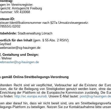
reintrag:
gen im Vereinsregister.
gericht: Amtsgericht Freiburg
ernummer: VR 410068
teuer-ID:
teuer-Identifikationsnummer nach §27a Umsatzsteuergesetz:
07855SG:02/02
htsbehörde:
Stadtverwaltung Lörrach
ortlich für den Inhalt
(gem. § 55 Abs. 2 RStV):
Seyfried
 webmaster@sg-hauingen.de
, Gestaltung und Design:
 Wehrer
ebmaster@sg-hauingen.de
s gemäß Online-Streitbeilegungs-Verordnung
ltendem Recht sind wir verpflichtet, Verbraucher auf die Existenz der Euro
isen, die für die Beilegung von Streitigkeiten genutzt werden kann, ohne d
 Einrichtung der Plattform ist die Europäische Kommission zuständig. Die Eur
 zu finden:
http://ec.europa.eu/odr
. Unsere E-Mail lautet:
post@sg-hauingen.de
sen aber darauf hin, dass wir nicht bereit sind, uns am Streitbeilegungsve
eilegungs-Plattform zu beteiligen. Nutzen Sie zur Kontaktaufnahme bitte unse