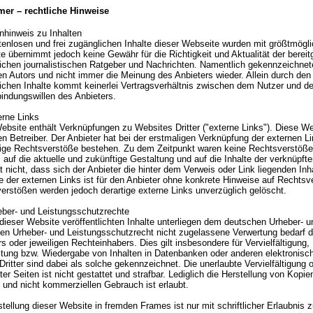
mer – rechtliche Hinweise
nhinweis zu Inhalten
enlosen und frei zugänglichen Inhalte dieser Webseite wurden mit größtmöglich
 übernimmt jedoch keine Gewähr für die Richtigkeit und Aktualität der bereitg
ichen journalistischen Ratgeber und Nachrichten. Namentlich gekennzeichnet
en Autors und nicht immer die Meinung des Anbieters wieder. Allein durch den 
ichen Inhalte kommt keinerlei Vertragsverhältnis zwischen dem Nutzer und de
indungswillen des Anbieters.
erne Links
ebsite enthält Verknüpfungen zu Websites Dritter ("externe Links"). Diese We
en Betreiber. Der Anbieter hat bei der erstmaligen Verknüpfung der externen Li
ige Rechtsverstöße bestehen. Zu dem Zeitpunkt waren keine Rechtsverstöße er
s auf die aktuelle und zukünftige Gestaltung und auf die Inhalte der verknüpf
t nicht, dass sich der Anbieter die hinter dem Verweis oder Link liegenden In
le der externen Links ist für den Anbieter ohne konkrete Hinweise auf Rechts
erstößen werden jedoch derartige externe Links unverzüglich gelöscht.
eber- und Leistungsschutzrechte
 dieser Website veröffentlichten Inhalte unterliegen dem deutschen Urheber-
en Urheber- und Leistungsschutzrecht nicht zugelassene Verwertung bedarf d
s oder jeweiligen Rechteinhabers. Dies gilt insbesondere für Vervielfältigung
itung bzw. Wiedergabe von Inhalten in Datenbanken oder anderen elektronis
ritter sind dabei als solche gekennzeichnet. Die unerlaubte Vervielfältigung 
er Seiten ist nicht gestattet und strafbar. Lediglich die Herstellung von Kop
n und nicht kommerziellen Gebrauch ist erlaubt.
tellung dieser Website in fremden Frames ist nur mit schriftlicher Erlaubnis z