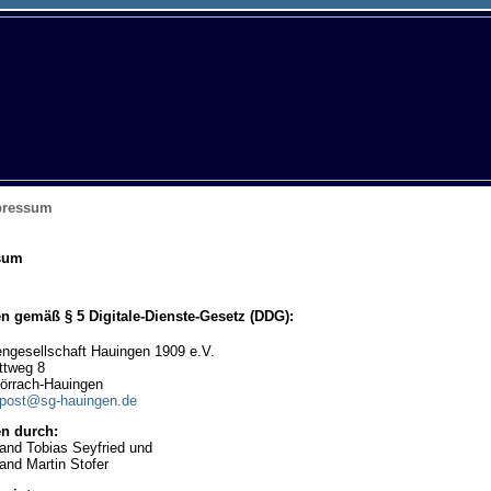
ressum
sum
 gemäß § 5 Digitale-Dienste-Gesetz (DDG):
ngesellschaft Hauingen 1909 e.V.
ttweg 8
örrach-Hauingen
post@sg-hauingen.de
en durch:
tand Tobias Seyfried und
and Martin Stofer