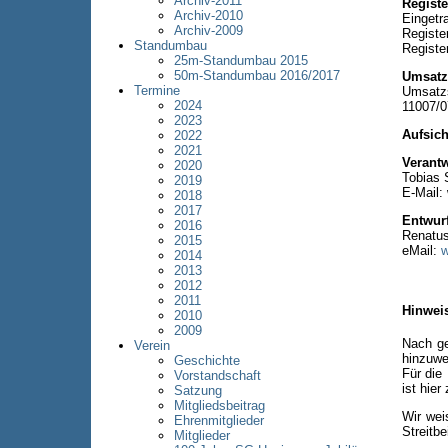
Archiv-2011
Registe
Archiv-2010
Eingetra
Archiv-2009
Register
Standumbau
Regist
25m-Standumbau 2015
50m-Standumbau 2016/2017
Umsatzs
Termine
Umsatzs
2024
11007/
2023
Aufsic
2022
2021
Verantw
2020
Tobias 
2019
E-Mail:
2018
2017
Entwurf
2016
Renatus
2015
eMail:
w
2014
2013
2012
2011
Hinwei
2010
2009
Nach ge
Verein
hinzuwe
Geschichte
Für die
Vorstandschaft
ist hier
Satzung
Mitgliedsbeitrag
Wir wei
Ehrenmitglieder
Streitb
Mitglieder