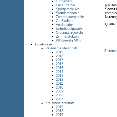
Luftgewehr
Freie Pistole
§ 4 Bes
Sportpistole KK
Soweit 
Standardpistole
entspre
Zentralfeuerpistole
Nutzung
Großkaliber
Quelle:
Vorderlader
Unterhebelgewehr
Ordonnanzgewehr
Zimmerstutzen
KK-Gewehr 50m
Ergebnisse
Vereinsmeisterschaft
Seitena
2019
2018
2017
2016
2015
2014
2013
2012
2011
2010
2009
2008
2007
Kreismeisterschaft
2019
2018
2017