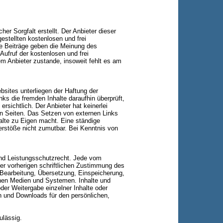
er Sorgfalt erstellt. Der Anbieter dieser
estellten kostenlosen und frei
e Beiträge geben die Meinung des
Aufruf der kostenlosen und frei
m Anbieter zustande, insoweit fehlt es am
bsites unterliegen der Haftung der
nks die fremden Inhalte daraufhin überprüft,
sichtlich. Der Anbieter hat keinerlei
ten Seiten. Das Setzen von externen Links
halte zu Eigen macht. Eine ständige
verstöße nicht zumutbar. Bei Kenntnis von
 und Leistungsschutzrecht. Jede vom
er vorherigen schriftlichen Zustimmung des
, Bearbeitung, Übersetzung, Einspeicherung,
chen Medien und Systemen. Inhalte und
oder Weitergabe einzelner Inhalte oder
ien und Downloads für den persönlichen,
ulässig.