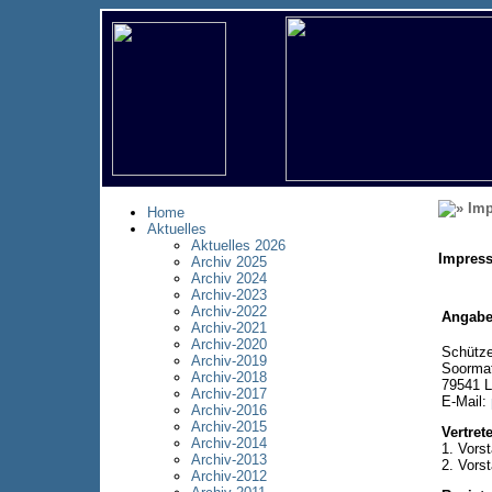
Imp
Home
Aktuelles
Aktuelles 2026
Impres
Archiv 2025
Archiv 2024
Archiv-2023
Archiv-2022
Angaben
Archiv-2021
Archiv-2020
Schütze
Archiv-2019
Soorma
Archiv-2018
79541 L
Archiv-2017
E-Mail:
Archiv-2016
Archiv-2015
Vertret
Archiv-2014
1. Vors
Archiv-2013
2. Vorst
Archiv-2012