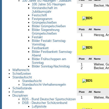
100 Jahre SG Hauingen - Jubiläum
100 Jahre SG Hauingen
2
Becker, H
Vorstandschaft im
Jubiläumsjahr
Festschrift
Festprogramm
Grümpelschießen
Bilder Grümpelschießen
Platz
AK
Name
Bilder Siegerehrung
Grümpelschießen
1
Herzog, An
Festakt
Bilder Festakt Samstag-
Vormittag
Festbankett
Bilder Festbankett Samstag-
Abend
Bilder Frühschoppen am
Platz
AK
Name
Sonntag
1
Wehrer, Ga
Bilder Sonntag-Nachmittag
2
Becker, An
Waffenrecht
Schießzeiten
Standaufsicht
Standaufsicht
Standaufsicht-Verhaltensregeln
Schießstände
Formeln
Platz
AK
Name
Disziplinen
1
Wehrer, R
BDS - Bund Deutscher Sportschützen
DSB - Deutscher Schützenbund
Luftpistole