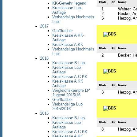
Platz
AK
Name
KK-Gewehr liegend
Kreisklasse Lupi-
1
Wehrer, Ga
Auflage
2
Becker, An
Verbandsliga Hochrhein
3
Herzog, An
Lupi
2017
Großkaliber
Kreisklasse A KK-
Auflage
Kreisklasse A KK
Platz
AK
Name
Verbandsliga Hochrhein
Lupi
2
Becker, H
2016
Kreisklasse B Lupi
Kreisklasse Lupi
Auflage
Kreisklasse A-C KK
Kreisklasse A KK
Platz
AK
Name
Auflage
Vergleichskämpfe LP
3
Herzog, An
Jugend 2015/16
Großkaliber
Verbandsliga Lupi
2015/2016
2015
Kreisklasse B Lupi
Kreisklasse Lupi
Platz
AK
Name
Auflage
8
Herzog, An
Kreisklasse A-C KK
Kreisklasse A KK