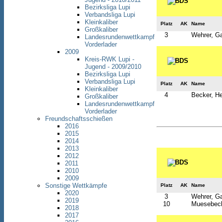
Bezirksliga Lupi
Verbandsliga Lupi
Kleinkaliber
Platz
AK
Name
Großkaliber
3
Wehrer, Ga
Landesrundenwettkampf
Vorderlader
2009
Kreis-RWK Lupi -
Jugend - 2009/2010
Bezirksliga Lupi
Verbandsliga Lupi
Platz
AK
Name
Kleinkaliber
4
Becker, H
Großkaliber
Landesrundenwettkampf
Vorderlader
Freundschaftsschießen
2016
2015
2014
2013
2012
2011
2010
2009
Sonstige Wettkämpfe
Platz
AK
Name
2020
3
Wehrer, Ga
2019
10
Muesebeck
2018
2017