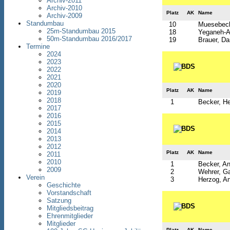
Archiv-2011
Archiv-2010
Platz
AK
Name
Archiv-2009
Standumbau
10
Muesebeck
25m-Standumbau 2015
18
Yeganeh-Af
50m-Standumbau 2016/2017
19
Brauer, Da
Termine
2024
2023
2022
2021
2020
Platz
AK
Name
2019
2018
1
Becker, H
2017
2016
2015
2014
2013
2012
Platz
AK
Name
2011
2010
1
Becker, An
2009
2
Wehrer, Ga
Verein
3
Herzog, An
Geschichte
Vorstandschaft
Satzung
Mitgliedsbeitrag
Ehrenmitglieder
Mitglieder
Platz
AK
Name