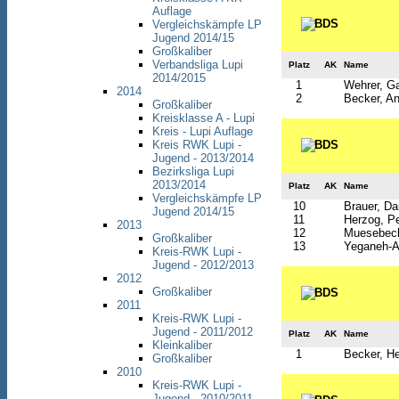
Auflage
Vergleichskämpfe LP
Jugend 2014/15
Großkaliber
Verbandsliga Lupi
Platz
AK
Name
2014/2015
1
Wehrer, Ga
2014
2
Becker, An
Großkaliber
Kreisklasse A - Lupi
Kreis - Lupi Auflage
Kreis RWK Lupi -
Jugend - 2013/2014
Bezirksliga Lupi
2013/2014
Platz
AK
Name
Vergleichskämpfe LP
10
Brauer, Da
Jugend 2014/15
11
Herzog, Pe
2013
12
Muesebeck
Großkaliber
13
Yeganeh-Af
Kreis-RWK Lupi -
Jugend - 2012/2013
2012
Großkaliber
2011
Kreis-RWK Lupi -
Jugend - 2011/2012
Platz
AK
Name
Kleinkaliber
1
Becker, H
Großkaliber
2010
Kreis-RWK Lupi -
Jugend - 2010/2011