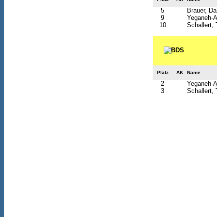
5
Brauer, Da
9
Yeganeh-Af
10
Schallert
Platz
AK
Name
2
Yeganeh-Af
3
Schallert