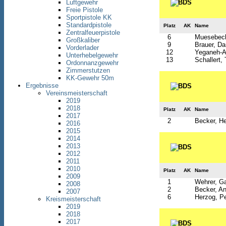
Luftgewehr
Freie Pistole
Sportpistole KK
Standardpistole
Platz
AK
Name
Zentralfeuerpistole
6
Muesebeck
Großkaliber
9
Brauer, Da
Vorderlader
12
Yeganeh-Af
Unterhebelgewehr
13
Schallert
Ordonnanzgewehr
Zimmerstutzen
KK-Gewehr 50m
Ergebnisse
Vereinsmeisterschaft
2019
2018
Platz
AK
Name
2017
2
Becker, H
2016
2015
2014
2013
2012
2011
2010
Platz
AK
Name
2009
1
Wehrer, Ga
2008
2
Becker, An
2007
6
Herzog, Pe
Kreismeisterschaft
2019
2018
2017