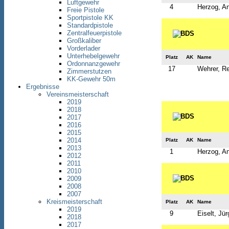
Luftgewehr
4
Herzog, An
Freie Pistole
Sportpistole KK
Standardpistole
Zentralfeuerpistole
Großkaliber
Vorderlader
Unterhebelgewehr
Platz
AK
Name
Ordonnanzgewehr
17
Wehrer, R
Zimmerstutzen
KK-Gewehr 50m
Ergebnisse
Vereinsmeisterschaft
2019
2018
2017
2016
2015
2014
Platz
AK
Name
2013
1
Herzog, An
2012
2011
2010
2009
2008
2007
Kreismeisterschaft
Platz
AK
Name
2019
9
Eiselt, Jü
2018
2017