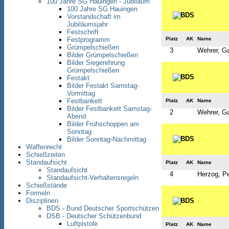
100 Jahre SG Hauingen - Jubiläum
100 Jahre SG Hauingen
Vorstandschaft im
Jubiläumsjahr
Festschrift
Platz
AK
Name
Festprogramm
Grümpelschießen
3
Wehrer, Ga
Bilder Grümpelschießen
Bilder Siegerehrung
Grümpelschießen
Festakt
Bilder Festakt Samstag-
Vormittag
Festbankett
Platz
AK
Name
Bilder Festbankett Samstag-
2
Wehrer, Ga
Abend
Bilder Frühschoppen am
Sonntag
Bilder Sonntag-Nachmittag
Waffenrecht
Schießzeiten
Standaufsicht
Platz
AK
Name
Standaufsicht
4
Herzog, Pe
Standaufsicht-Verhaltensregeln
Schießstände
Formeln
Disziplinen
BDS - Bund Deutscher Sportschützen
DSB - Deutscher Schützenbund
Luftpistole
Platz
AK
Name