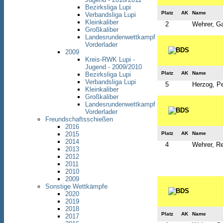
Bezirksliga Lupi
Platz
AK
Name
Verbandsliga Lupi
Kleinkaliber
2
Wehrer, Ga
Großkaliber
Landesrundenwettkampf
Vorderlader
2009
Kreis-RWK Lupi -
Jugend - 2009/2010
Platz
AK
Name
Bezirksliga Lupi
Verbandsliga Lupi
5
Herzog, Pe
Kleinkaliber
Großkaliber
Landesrundenwettkampf
Vorderlader
Freundschaftsschießen
2016
Platz
AK
Name
2015
2014
4
Wehrer, R
2013
2012
2011
2010
2009
Sonstige Wettkämpfe
2020
2019
2018
Platz
AK
Name
2017