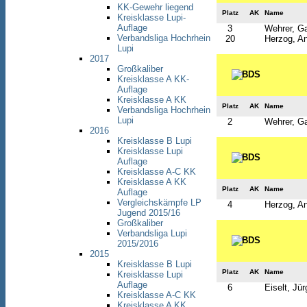
KK-Gewehr liegend
Platz
AK
Name
Kreisklasse Lupi-
Auflage
3
Wehrer, Ga
Verbandsliga Hochrhein
20
Herzog, An
Lupi
2017
Großkaliber
Kreisklasse A KK-
Auflage
Kreisklasse A KK
Platz
AK
Name
Verbandsliga Hochrhein
Lupi
2
Wehrer, Ga
2016
Kreisklasse B Lupi
Kreisklasse Lupi
Auflage
Kreisklasse A-C KK
Kreisklasse A KK
Platz
AK
Name
Auflage
Vergleichskämpfe LP
4
Herzog, An
Jugend 2015/16
Großkaliber
Verbandsliga Lupi
2015/2016
2015
Kreisklasse B Lupi
Platz
AK
Name
Kreisklasse Lupi
Auflage
6
Eiselt, Jü
Kreisklasse A-C KK
Kreisklasse A KK