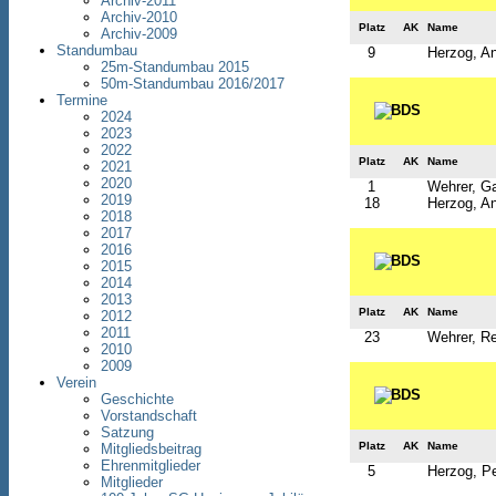
Archiv-2011
Archiv-2010
Platz
AK
Name
Archiv-2009
Standumbau
9
Herzog, An
25m-Standumbau 2015
50m-Standumbau 2016/2017
Termine
2024
2023
2022
Platz
AK
Name
2021
2020
1
Wehrer, Ga
2019
18
Herzog, An
2018
2017
2016
2015
2014
2013
Platz
AK
Name
2012
2011
23
Wehrer, R
2010
2009
Verein
Geschichte
Vorstandschaft
Satzung
Platz
AK
Name
Mitgliedsbeitrag
Ehrenmitglieder
5
Herzog, Pe
Mitglieder