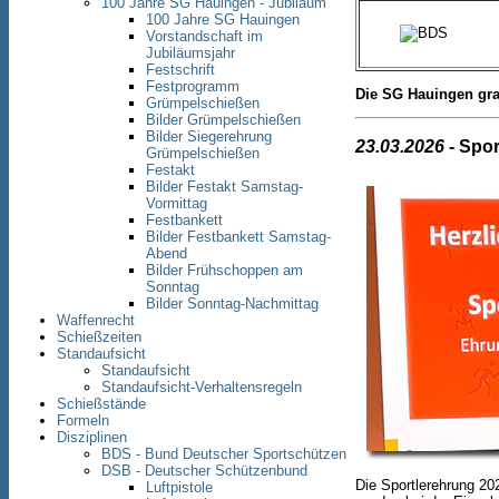
100 Jahre SG Hauingen - Jubiläum
100 Jahre SG Hauingen
Vorstandschaft im
Jubiläumsjahr
Festschrift
Festprogramm
Die SG Hauingen grat
Grümpelschießen
Bilder Grümpelschießen
Bilder Siegerehrung
23.03.2026
- Spor
Grümpelschießen
Festakt
Bilder Festakt Samstag-
Vormittag
Festbankett
Bilder Festbankett Samstag-
Abend
Bilder Frühschoppen am
Sonntag
Bilder Sonntag-Nachmittag
Waffenrecht
Schießzeiten
Standaufsicht
Standaufsicht
Standaufsicht-Verhaltensregeln
Schießstände
Formeln
Disziplinen
BDS - Bund Deutscher Sportschützen
DSB - Deutscher Schützenbund
Die Sportlerehrung 20
Luftpistole